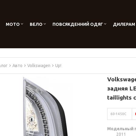
МОТО
ВЕЛО
ПОВСЯКДЕННИЙ ОДЯГ
ДИЛЕРАМ
алог
Авто
Volkswagen
Up!
Volkswage
задняя L
taillights
60-1450C
Модельный 
2011