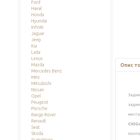
Ford
Haval
Honda
Hyundai
Infiniti
Jaguar
Jeep
Kia
Lada
Lexus
Опис т
Mazda
Mercedes Benz
Mini
Mitsubishi
Nissan
Задня
Opel
Peugeot
задни
Porsche
места
Range Rover
Renault
CitiGo
Seat
Skoda
почто
SsangYong