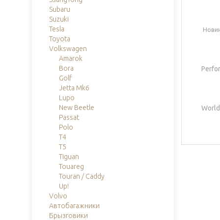
Subaru
Suzuki
Tesla
Новин
Toyota
Volkswagen
Amarok
Bora
Perfor
Golf
Jetta Mk6
Lupo
New Beetle
Worldw
Passat
Polo
T4
T5
Tiguan
Touareg
Touran / Caddy
Up!
Volvo
Автобагажники
Брызговики