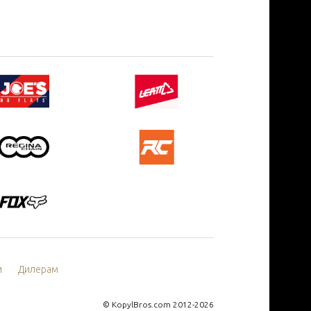
и
Дилерам
©
KopylBros.com
2012-2026