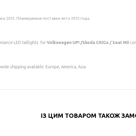
ка 2015. Планируемые поставки лето 2015 года.
mance LED taillights for
Volkswagen UP! /Skoda CitiGo / Seat Mii
com
ide shipping available. Europe, America, Asia
ІЗ ЦИМ ТОВАРОМ ТАКОЖ ЗА