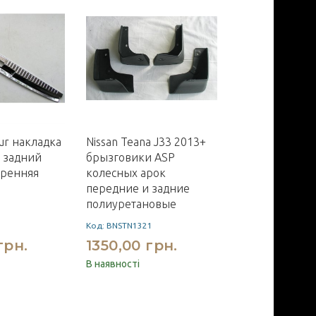
ur накладка
Nissan Teana J33 2013+
Volkswagen Je
 задний
брызговики ASP
2019+ оптика
тренняя
колесных арок
FULL LED
передние и задние
полиуретановые
7
Код: BNSTN1321
Код: TC-19JT-001
грн.
1350,00 грн.
31500,00 
В наявності
Немає на складі