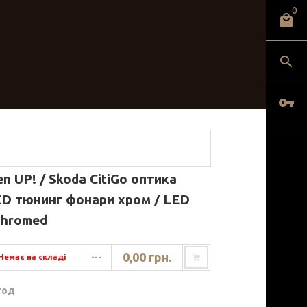
0
n UP! / Skoda CitiGo оптика
ED тюнинг фонари хром / LED
 chromed
0,00 грн.
Немає на складі
---
год