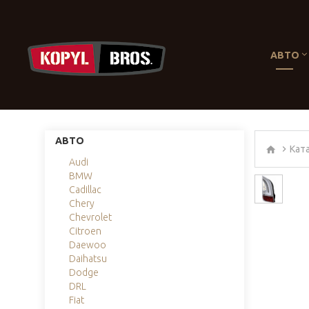
АВТО
АВТО
Кат
Audi
BMW
Cadillac
Chery
Chevrolet
Citroen
Daewoo
Daihatsu
Dodge
DRL
Fiat