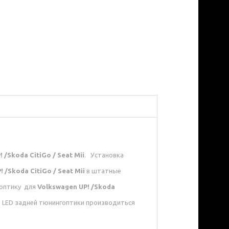
 /Skoda CitiGo / Seat Mii
. Установка
 /Skoda CitiGo / Seat Mii
в штатные
 оптику для
Volkswagen UP! /Skoda
а LED задней тюнингоптики производиться