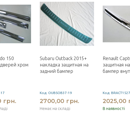
do 150
Subaru Outback 2015+
Renault Capt
 дверей хром
накладка защитная на
защитная на
задний бампер
бампер вну
417
Код: OUBSOB37-19
Код: BRACT152
 грн.
2700,00 грн.
2025,00 
ладі
Немає на складі
В наявності