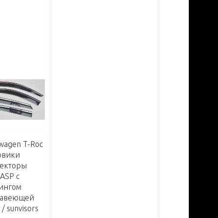
wagen T-Roc
овики
екторы
ASP с
ингом
авеющей
 / sunvisors