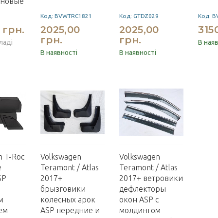
ановые
Код: BVWTRC1821
Код: GTDZ029
Код: 
 грн.
2025,00
2025,00
315
грн.
грн.
ладі
В ная
В наявності
В наявності
n T-Roc
Volkswagen
Volkswagen
е
Teramont / Atlas
Teramont / Atlas
SP
2017+
2017+ ветровики
брызговики
дефлекторы
м
колесных арок
окон ASP с
ем
ASP передние и
молдингом