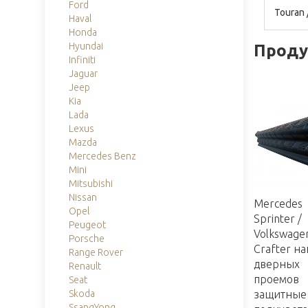
Ford
Touran 
Haval
Honda
Hyundai
Продук
Infiniti
Jaguar
Jeep
Kia
Lada
Lexus
Mazda
Mercedes Benz
Mini
Mitsubishi
Nissan
Mercedes
Opel
Sprinter /
Peugeot
Volkswage
Porsche
Crafter н
Range Rover
дверных
Renault
проемов
Seat
Skoda
защитные
SsangYong