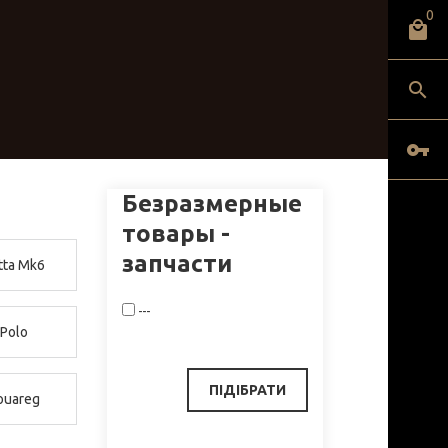
0
Безразмерные
товары -
запчасти
tta Mk6
---
Polo
ouareg