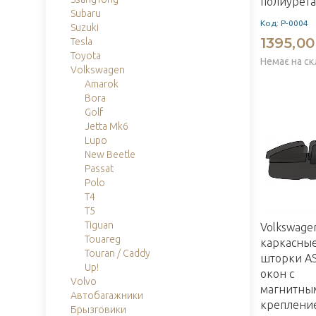
полиурет
Subaru
Код: P-0004
Suzuki
1395,00
Tesla
Toyota
Немає на ск
Volkswagen
Amarok
Bora
Golf
Jetta Mk6
Lupo
New Beetle
Passat
Polo
T4
T5
Tiguan
Volkswage
Touareg
каркасны
Touran / Caddy
шторки A
Up!
окон с
Volvo
магнитны
Автобагажники
креплени
Брызговики