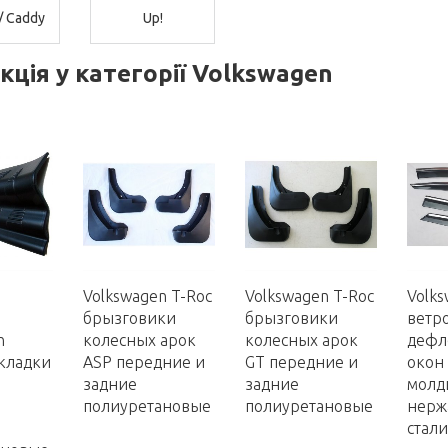
/ Caddy
Up!
ція у категорії Volkswagen
Volkswagen T-Roc
Volkswagen T-Roc
Volks
брызговики
брызговики
ветр
n
колесных арок
колесных арок
дефл
акладки
ASP передние и
GT передние и
окон 
задние
задние
молд
полиуретановые
полиуретановые
нерж
стали