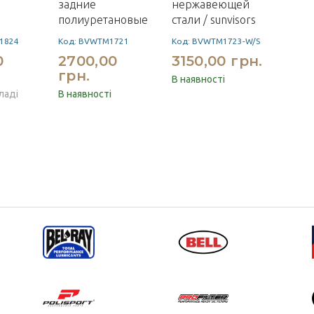
задние
нержавеющей
полиуретановые
стали / sunvisors
1824
Код: BVWTM1721
Код: BVWTM1723-W/S
0
2700,00
3150,00 грн.
грн.
В наявності
ладі
В наявності