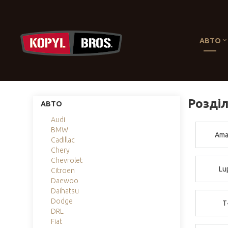
АВТО
Розділ
АВТО
Audi
BMW
Ama
Cadillac
Chery
Chevrolet
Lu
Citroen
Daewoo
Daihatsu
Dodge
T
DRL
Fiat