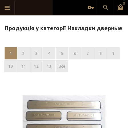
0
Продукція у категорії Накладки дверные
1
2
3
4
5
6
7
8
9
10
11
12
13
Все