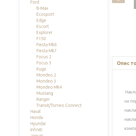
Ford
B-Max
Ecosport
Edge
Escort
Explorer
F150
Fiesta Mk6
Fiesta Mk7
Focus 2
Опис т
Focus 3
Kuga
Mondeo 2
Mondeo 3
Mondeo Mk4
Накл
Mustang
Ranger
на по
Transit/Torneo Connect
накла
Haval
Honda
накл
Hyundai
комп
Infiniti
Jaguar