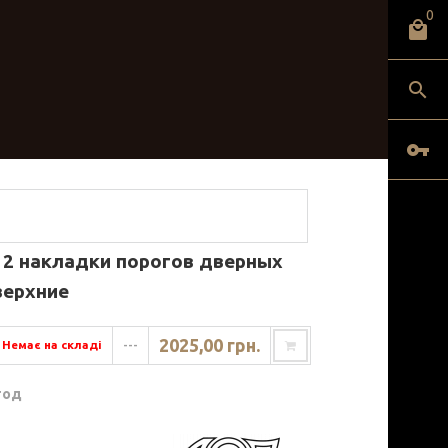
0
 2 накладки порогов дверных
верхние
2025,00 грн.
Немає на складі
---
год