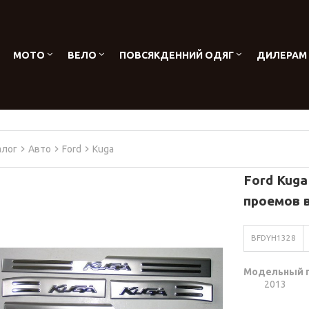
МОТО
ВЕЛО
ПОВСЯКДЕННИЙ ОДЯГ
ДИЛЕРАМ
алог
Авто
Ford
Kuga
Ford Kuga
проемов 
BFDYH1328
Модельный 
2013