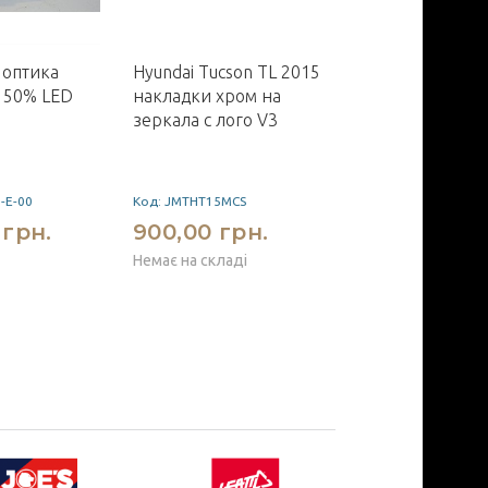
 оптика
Hyundai Tucson TL 2015
Chery Tiggo 5
 50% LED
накладки хром на
брызговики к
зеркала с лого V3
арок ASP пер
задние полиу
-E-00
Код: JMTHT15MCS
Код: BCYTG51621
 грн.
900,00 грн.
1800,00 г
Немає на складі
Немає на складі