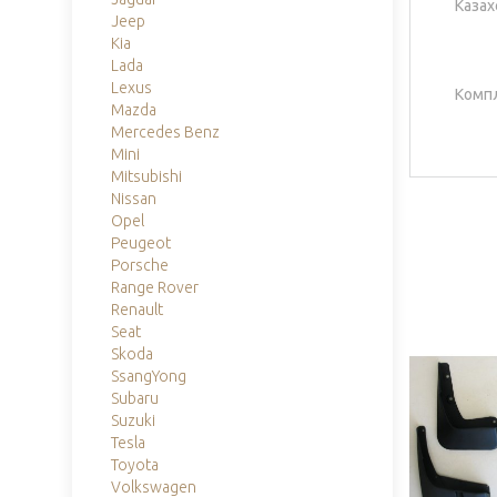
Казах
Jeep
Kia
Lada
Lexus
Компл
Mazda
Mercedes Benz
Mini
Mitsubishi
Nissan
Opel
Peugeot
Porsche
Range Rover
Renault
Seat
Skoda
SsangYong
Subaru
Suzuki
Tesla
Toyota
Volkswagen