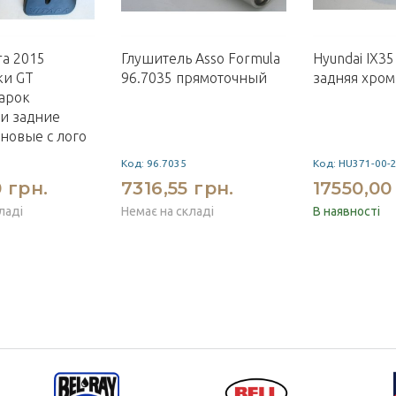
ra 2015
Глушитель Asso Formula
Hyundai IX35
ки GT
96.7035 прямоточный
задняя хром
арок
и задние
новые с лого
1
Код: 96.7035
Код: HU371-00-2
 грн.
7316,55 грн.
17550,00
ладі
Немає на складі
В наявності