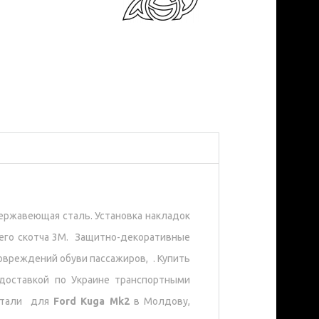
нержавеющая сталь. Установка накладок
его скотча 3М. Защитно-декоративные
вреждений обуви пассажиров, . Купить
оставкой по Украине транспортными
 стали для
Ford Kuga Mk2
в Молдову,