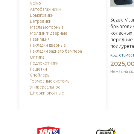
Volvo
Автобагажники
Брызговики
Suzuki Vita
Ветровики
брызгови
Масла моторные
колесных 
Молдинги дверные
Навигация
передние 
Накладки дверные
полиурета
Накладки заднего бампера
Код: GTLM00
Оптика
2025,00
Подлокотники
Решетки
Немає на ск
Спойлеры
Тормозные системы
Универсальное
Шторки оконные