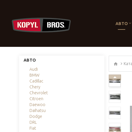
АВТО
АВТО
Кат
Audi
BMW
Cadillac
Chery
Chevrolet
Citroen
Daewoo
Daihatsu
Dodge
DRL
Fiat