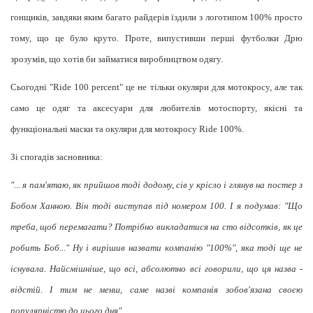
гонщиків, завдяки яким багато райдерів їздили з логотипом 100% просто
тому, що це було круто. Проте, випустивши перші футболки Дрю
зрозумів, що хотів би займатися виробництвом одягу.
Сьогодні "Ride 100 percent" це не тільки окуляри для мотокросу, але так
само це одяг та аксесуари для любителів мотоспорту, якісні та
функціональні маски та окуляри для мотокросу Ride 100%.
Зі спогадів засновника:
"... я пам'ятаю, як прийшов тоді додому, сів у крісло і глянув на постер з
Бобом Ханною. Він тоді виступав під номером 100. І я подумав: "Що
треба, щоб перемагати? Потрібно викладатися на сто відсотків, як це
робить Боб..." Ну і вирішив назвати компанію "100%", яка тоді ще не
існувала. Найсмішніше, що всі, абсолютно всі говорили, що ця назва -
відстій. І тим не менш, саме назві компанія зобов'язана своєю
популярністю до цього дня".