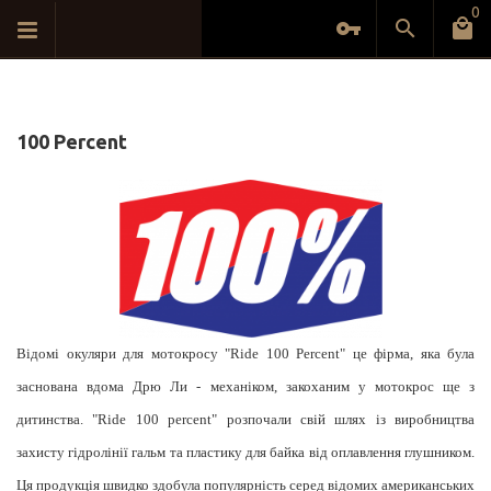
0
100 Percent
Відомі окуляри для мотокросу "Ride 100 Percent" це фірма, яка була
заснована вдома Дрю Ли - механіком, закоханим у мотокрос ще з
дитинства. "Ride 100 percent" розпочали свій шлях із виробництва
захисту гідролінії гальм та пластику для байка від оплавлення глушником.
Ця продукція швидко здобула популярність серед відомих американських