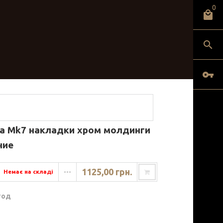
0
ta Mk7 накладки хром молдинги
ние
1125,00 грн.
Немає на складі
---
год