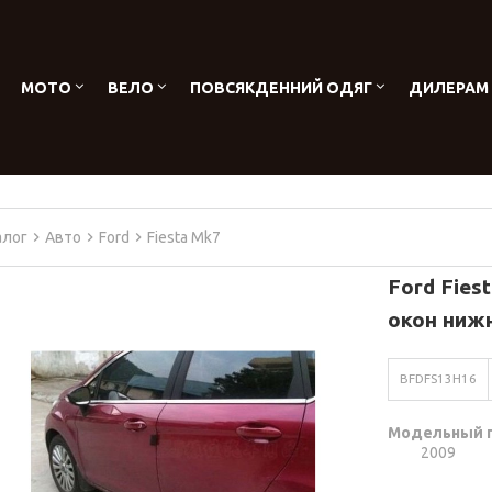
МОТО
ВЕЛО
ПОВСЯКДЕННИЙ ОДЯГ
ДИЛЕРАМ
алог
Авто
Ford
Fiesta Mk7
Ford Fies
окон ниж
BFDFS13H16
Модельный 
2009