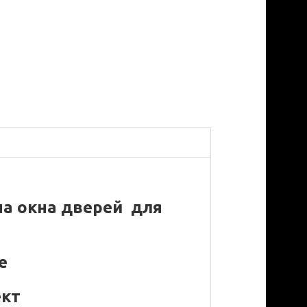
на окна дверей для
е
ект