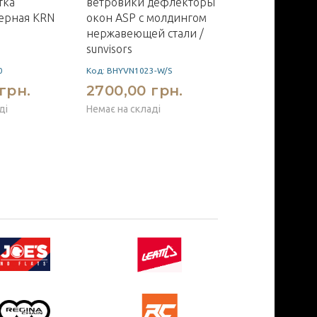
тка
ветровики дефлекторы
ASP Slider
ерная KRN
окон ASP с молдингом
нержавеющей стали /
sunvisors
0
Код: BHYVN1023-W/S
Код: 9803
грн.
2700,00 грн.
2700,00 г
ді
Немає на складі
Немає на складі