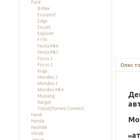
Ford
B-Max
Ecosport
Edge
Escort
Explorer
F150
Fiesta Mk6
Fiesta Mk7
Focus 2
Опис т
Focus 3
Kuga
Mondeo 2
Mondeo 3
Mondeo Mk4
Де
Mustang
ав
Ranger
Transit/Torneo Connect
Haval
Мо
Honda
Hyundai
а
Infiniti
М
Jaguar