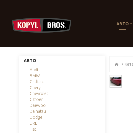
АВТО
АВТО
Кат
Audi
BMW
Cadillac
Chery
Chevrolet
Citroen
Daewoo
Daihatsu
Dodge
DRL
Fiat