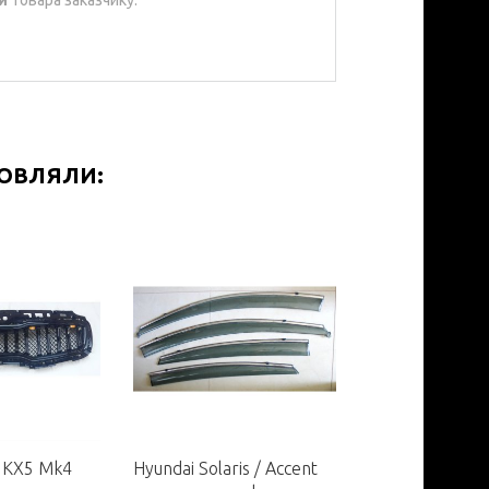
МОВЛЯЛИ:
e KX5 Mk4
Hyundai Solaris / Accent
Nissan Juke п