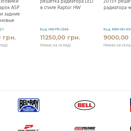
ызговики
решетка радиатора LED
2015+ реше
арок ASP
в стиле Raptor HW
радиатора ч
и задние
ановые
221
Код: HW-FR-C066
Код: KRN-HD-03
 грн.
11250,00 грн.
9000,00 
ладі
Немає на складі
Немає на скла