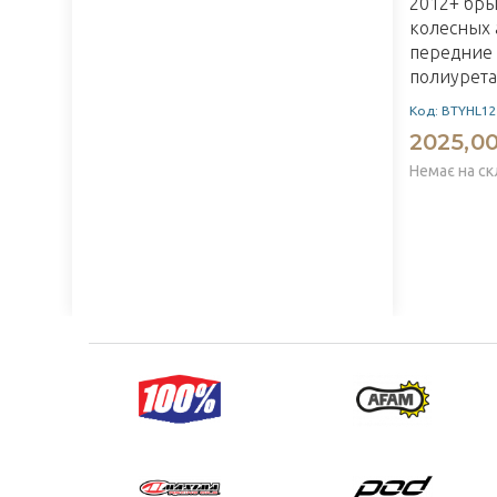
2012+ бр
колесных 
передние 
полиурет
Код: BTYHL1
2025,00
Немає на ск