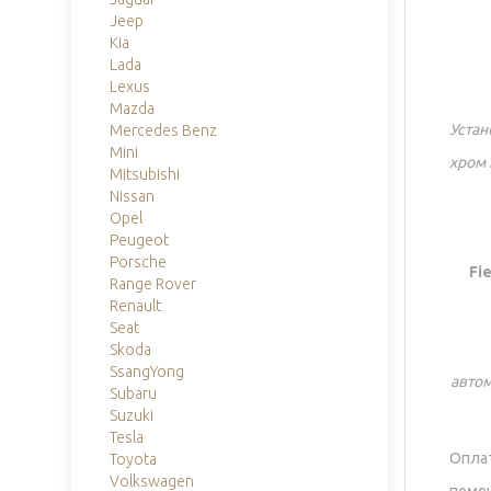
Jeep
Kia
Lada
Lexus
Mazda
Устан
Mercedes Benz
Mini
хром 
Mitsubishi
Nissan
Opel
Peugeot
Porsche
Fi
Range Rover
Renault
Seat
Skoda
SsangYong
авто
Subaru
Suzuki
Tesla
Оплат
Toyota
Volkswagen
помо