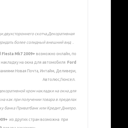
и двухстороннего скотча.Декоративная
придать более солидный внешний вид .
d Fiesta Mk7 2009+
возможно онлайн, по
 накладку на окна для автомобиля
Ford
аниями Новая Почта, Интайм, Деливери,
Автолюс,Гюнсел.
декоративной хром накладки на окна для
на как при получении товара в пределах
чку банка Приватбанк или Кредит Днипро.
009+
из других стран возможна при
ой
товара заказчику.