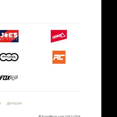
и
Дилерам
©
KopylBros.com
2012-2026