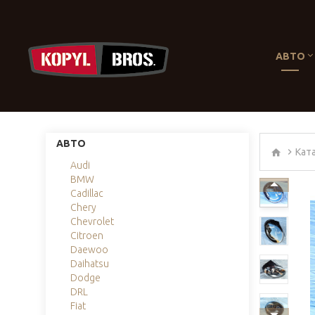
АВТО
АВТО
Кат
Audi
BMW
Cadillac
Chery
Chevrolet
Citroen
Daewoo
Daihatsu
Dodge
DRL
Fiat