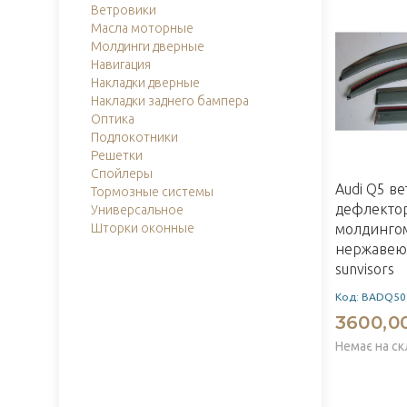
Ветровики
Масла моторные
Молдинги дверные
Навигация
Накладки дверные
Накладки заднего бампера
Оптика
Подлокотники
Решетки
Спойлеры
Audi Q5 в
Тормозные системы
дефлектор
Универсальное
Шторки оконные
молдинго
нержавеющ
sunvisors
Код: BADQ50
3600,0
Немає на ск