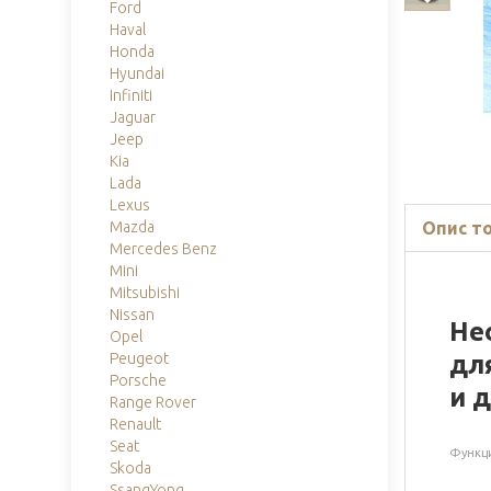
Ford
Haval
Honda
Hyundai
Infiniti
Jaguar
Jeep
Kia
Lada
Lexus
Опис т
Mazda
Mercedes Benz
Mini
Mitsubishi
Nissan
Не
Opel
дл
Peugeot
Porsche
и 
Range Rover
Renault
Seat
Функц
Skoda
SsangYong