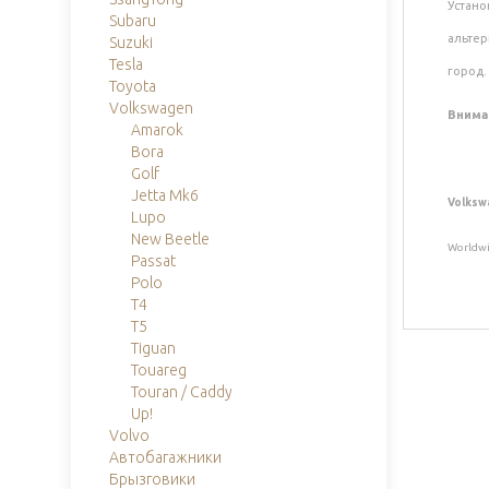
Устано
Subaru
альтер
Suzuki
Tesla
город.
Toyota
Volkswagen
Внима
Amarok
Bora
Golf
Jetta Mk6
Volksw
Lupo
New Beetle
Worldwi
Passat
Polo
T4
T5
Tiguan
Touareg
Touran / Caddy
Up!
Volvo
Автобагажники
Брызговики