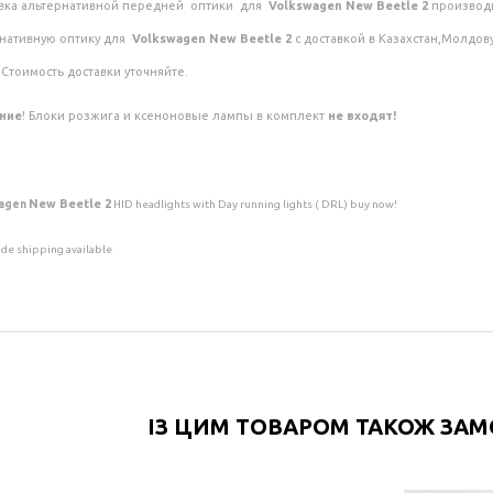
вка альтернативной передней оптики для
Volkswagen
New Beetle 2
производи
нативную оптику для
Volkswagen
New Beetle 2
с доставкой в Казахстан,Молдов
 Стоимость доставки уточняйте.
ние
! Блоки розжига и ксеноновые лампы в комплект
не входят!
New Beetle 2
agen
HID headlights with Day running lights ( DRL) buy now!
de shipping available
ІЗ ЦИМ ТОВАРОМ ТАКОЖ ЗА