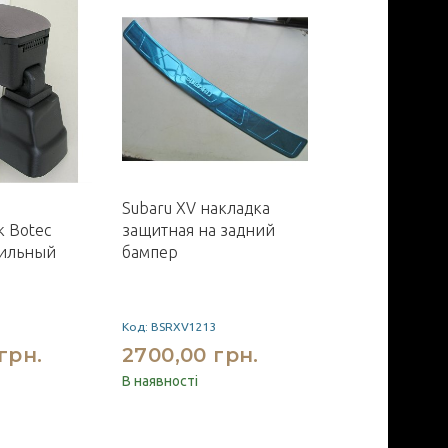
Subaru XV накладка
Toyota Camry 
 Botec
защитная на задний
2018+ хром н
тильный
бампер
решетки ради
верхние SS
Код: BSRXV1213
Код: SAA-SN3442
грн.
2700,00 грн.
1800,00 г
В наявності
В наявності