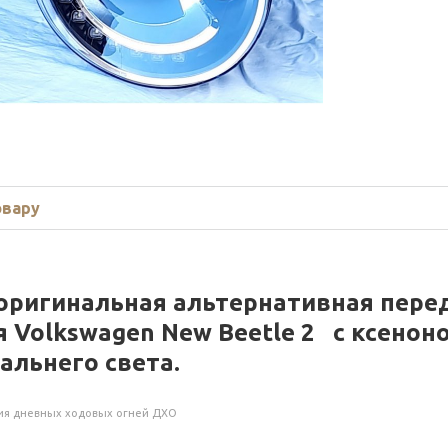
овару
оригинальная альтернативная пере
я
Volkswagen New Beetle 2
с ксеноно
дальнего света.
ия дневных ходовых огней ДХО