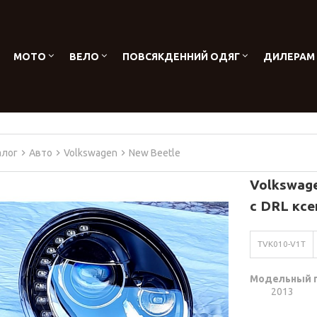
МОТО
ВЕЛО
ПОВСЯКДЕННИЙ ОДЯГ
ДИЛЕРАМ
алог
Авто
Volkswagen
New Beetle
Volkswag
с DRL ксе
TVK010-V1T
Модельный 
2013