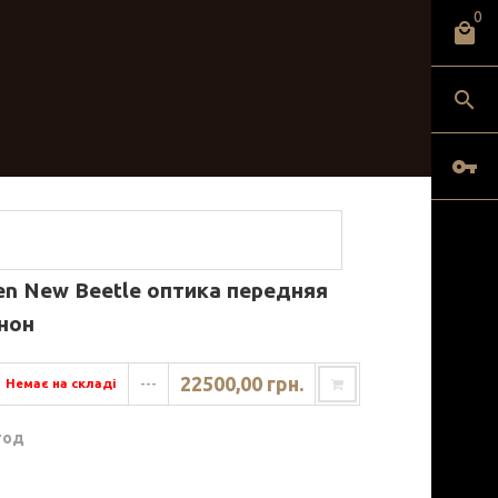
0
en New Beetle оптика передняя
нон
22500,00 грн.
Немає на складі
---
год