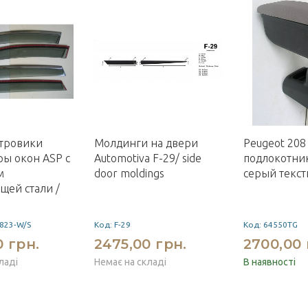
етровики
Молдинги на двери
Peugeot 208
ы окон ASP с
Automotiva F-29/ side
подлокотник
м
door moldings
серый текс
ей стали /
823-W/S
Код: F-29
Код: 64550TG
0 грн.
2475,00 грн.
2700,00 
ладі
Немає на складі
В наявності