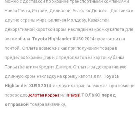
можно с доставкой по Украине транспортными компаниями
Новая Почта, Интайм, Деливери, Автолюс,Гюнсел.
Доставка в
другие страны мира включая Молдову, Казахстан
декоративной короткой хром накладки на кромку капота для
автомобиля
Toyota Highlander XU50 2014
производится
почтой . Оплата возможна как при получении товара в
пределах Украины,так и с предоплатой на карточку банка
Приватбанк или Кредит Днипро.
Оплаты за декоративную
длинную хром накладку на кромку капота для
Toyota
Highlander XU50 2014
из других стран возможна при помощи
переводов
или
ТОЛЬКО перед
Золотая Корона
Paypal
отправкой
товара заказчику.