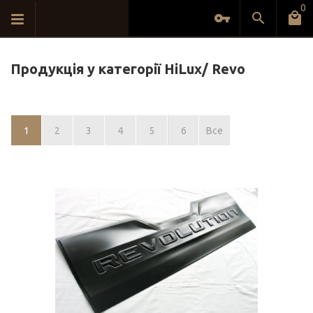
0
Продукція у категорії HiLux/ Revo
1
2
3
4
5
6
Все