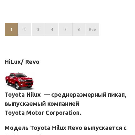
1
2
3
4
5
6
Все
HiLux/ Revo
Toyota Hilux
— среднеразмерный
пикап
,
выпускаемый компанией
Toyota Motor Corporation
.
Модель Toyota Hilux Revo выпускается с