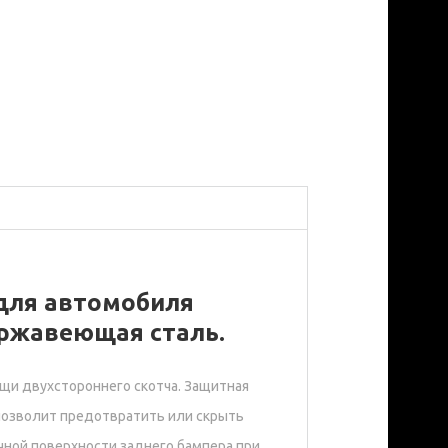
для автомобиля
ержавеющая сталь.
щи двухстороннего скотча. Защитная
позволит предотвратить или скрыть
ной поверхности заднего бампера при