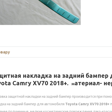
овару
щитная накладка на задний бампер 
yota Camry XV70 2018+.
атериал- н
М
овка защитной накладки на задний бампер производится при помо
дка на задний бампер для автомобиля
Toyota Camry XV70 2018+
анее полученные мелкие косметические повреждения лако-красоч