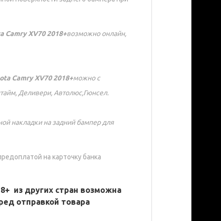
a Camry XV70 2018+
возможно онлайн,
ota Camry XV70 2018+
можно с
тайм, Деливери, Автолюс,Гюнсел.
ной накладки на задний бампер для
предоплатой на карточку банка
18+
из других стран возможна
ред отправкой
товара