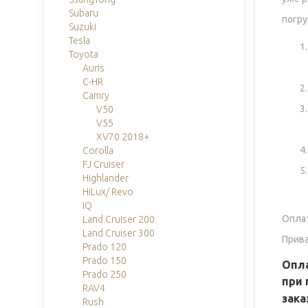
Subaru
погру
Suzuki
Tesla
Toyota
Auris
C-HR
Camry
V50
V55
XV70 2018+
Corolla
FJ Cruiser
Highlander
HiLux/ Revo
IQ
Оплат
Land Cruiser 200
Land Cruiser 300
Прива
Prado 120
Prado 150
Опл
Prado 250
при
RAV4
зака
Rush