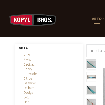
АВТО
АВТО
Кат
Audi
BMW
Cadillac
Chery
Chevrolet
Citroen
Daewoo
Daihatsu
Dodge
DRL
Fiat