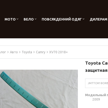
МОТО
ВЕЛО
ПОВСЯКДЕННИЙ ОДЯГ
ДИЛЕРАМ
алог
Авто
Toyota
Camry
XV70 2018+
Toyota C
защитная
JMTTCM18OR
Модельный 
2009