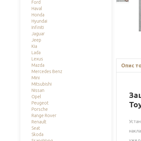
Ford
Haval
Honda
Hyundai
Infiniti
Jaguar
Jeep
Kia
Lada
Lexus
Опис т
Mazda
Mercedes Benz
Mini
Mitsubishi
Nissan
За
Opel
To
Peugeot
Porsche
Range Rover
Устан
Renault
Seat
накла
Skoda
уже р
SsangYong