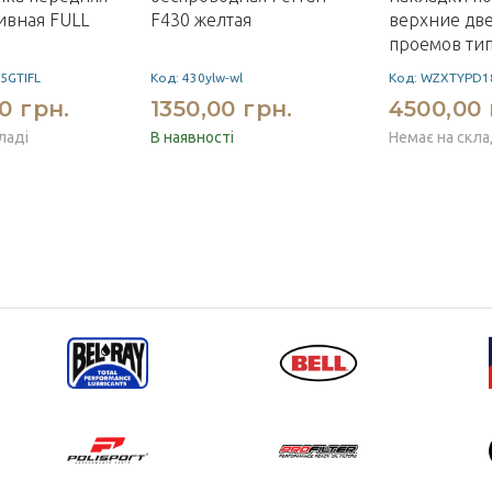
ивная FULL
F430 желтая
верхние дв
проемов ти
5GTIFL
Код: 430ylw-wl
Код: WZXTYPD1
0 грн.
1350,00 грн.
4500,00 
ладі
В наявності
Немає на скла