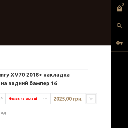
0
amry XV70 2018+ накладка
 на задний бампер 16
2025,00 грн.
BP
Немає на складі
---
год