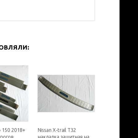
МОВЛЯЛИ:
o 150 2018+
Nissan X-trail T32
Mazda 3 Axela
орогов
накладка защитная на
седан задний