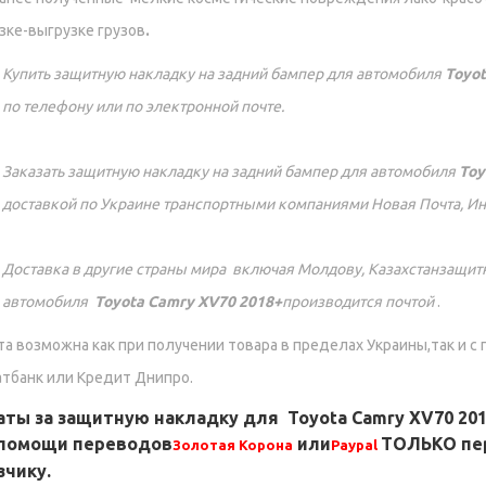
зке-выгрузке грузов
.
Купить защитную накладку на задний бампер для автомобиля
Toyot
по телефону или по электронной почте.
Заказать защитную накладку на задний бампер для автомобиля
Toy
доставкой по Украине транспортными компаниями Новая Почта, Ин
Доставка в другие страны мира включая Молдову, Казахстанзащит
автомобиля
Toyota Camry XV70 2018+
производится почтой
.
а возможна как при получении товара в пределах Украины,так и с 
тбанк или Кредит Днипро.
аты за защитную накладку для
Toyota Camry XV70 20
 помощи переводов
или
ТОЛЬКО пе
Золотая Корона
Paypal
зчику.