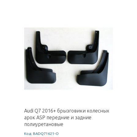
Audi Q7 2016+ брызговики колесных
арок ASP передние и задние
полиуретановые
Код: BADQ71621-O