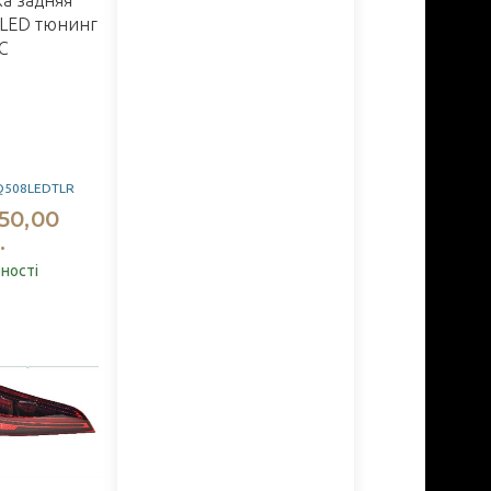
ка задняя
 LED тюнинг
JC
Q508LEDTLR
50,00
.
вності