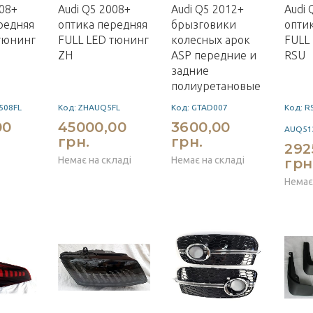
008+
Audi Q5 2008+
Audi Q5 2012+
Audi 
редняя
оптика передняя
брызговики
опти
тюнинг
FULL LED тюнинг
колесных арок
FULL
ZH
ASP передние и
RSU
задние
полиуретановые
508FL
Код: ZHAUQ5FL
Код: GTAD007
Код: R
00
45000,00
3600,00
AUQ51
грн.
грн.
292
Немає на складі
Немає на складі
грн
Немає