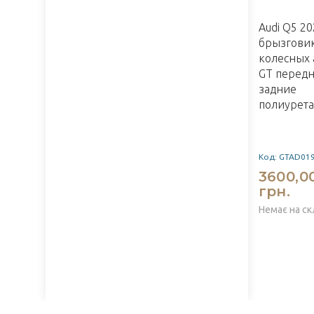
Audi Q5 2
брызгови
колесных 
GT передн
задние
полиурет
Код: GTAD01
3600,0
грн.
Немає на ск