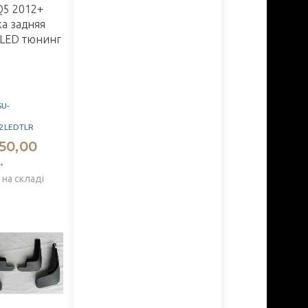
Q5 2012+
ка задняя
 LED тюнинг
SU-
2LEDTLR
50,00
.
 на складі