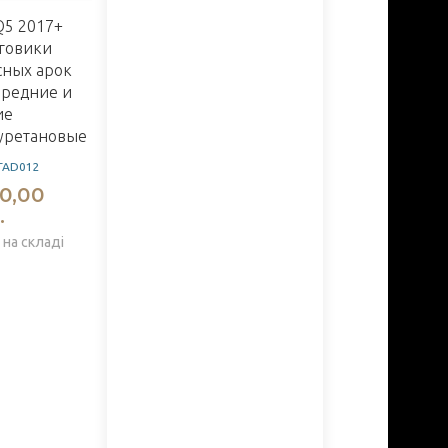
Q5 2017+
говики
сных арок
ередние и
ие
уретановые
TAD012
0,00
.
 на складі