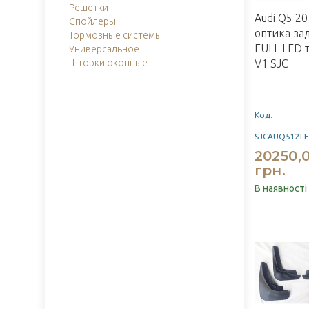
Решетки
Audi Q5 2
Спойлеры
оптика за
Тормозные системы
FULL LED 
Универсальное
Шторки оконные
V1 SJC
Код:
SJCAUQ512L
20250,
грн.
В наявності