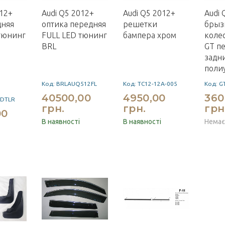
012+
Audi Q5 2012+
Audi Q5 2012+
Audi 
дняя
оптика передняя
решетки
брыз
тюнинг
FULL LED тюнинг
бампера хром
коле
BRL
GT п
задн
поли
Код: BRLAUQ512FL
Код: TC12-12A-005
Код: G
40500,00
4950,00
360
EDTLR
грн.
грн.
грн
00
В наявності
В наявності
Немає