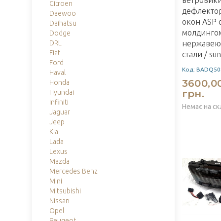
ветровик
Citroen
дефлекто
Daewoo
окон ASP 
Daihatsu
молдинго
Dodge
DRL
нержаве
Fiat
стали / sun
Ford
Код: BADQ50
Haval
3600,0
Honda
грн.
Hyundai
Infiniti
Немає на ск
Jaguar
Jeep
Kia
Lada
Lexus
Mazda
Mercedes Benz
Mini
Mitsubishi
Nissan
Opel
Peugeot