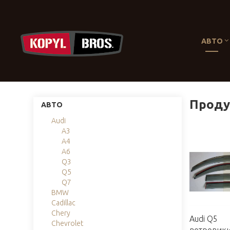
АВТО
Продук
АВТО
Audi
A3
A4
A6
Q3
Q5
Q7
BMW
Cadillac
Chery
Audi Q5
Chevrolet