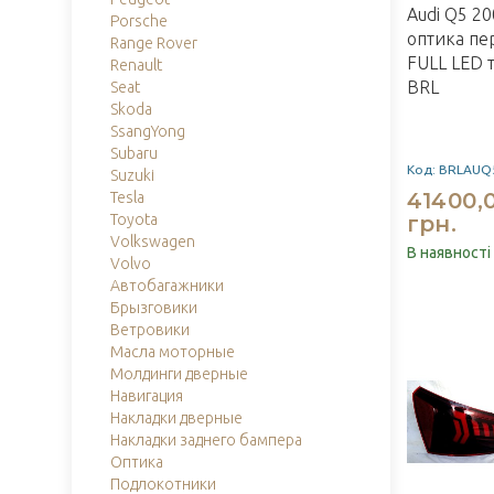
Audi Q5 2
Porsche
оптика пе
Range Rover
FULL LED 
Renault
BRL
Seat
Skoda
SsangYong
Subaru
Код: BRLAUQ
Suzuki
41400,
Tesla
Toyota
грн.
Volkswagen
В наявності
Volvo
Автобагажники
Брызговики
Ветровики
Масла моторные
Молдинги дверные
Навигация
Накладки дверные
Накладки заднего бампера
Оптика
Подлокотники