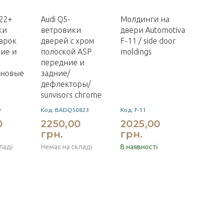
022+
Audi Q5-
Молдинги на
ки
ветровики
двери Automotiva
арок
дверей с хром
F-11 / side door
ие и
полоской ASP
moldings
передние и
ановые
задние/
дефлекторы/
sunvisors chrome
9
Код: BADQ50823
Код: F-11
0
2250,00
2025,00
грн.
грн.
ладі
Немає на складі
В наявності