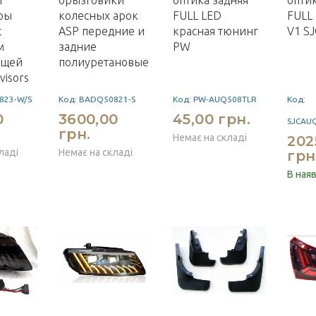
и
брызговики
оптика задняя
опти
ры
колесных арок
FULL LED
FULL
с
ASP передние и
красная тюнинг
V1 S
м
задние
PW
ющей
полиуретановые
visors
823-W/S
Код: BADQ50821-S
Код: PW-AUQ508TLR
Код:
0
3600,00
45,00 грн.
SJCAU
грн.
Немає на складі
202
ладі
Немає на складі
грн
В ная