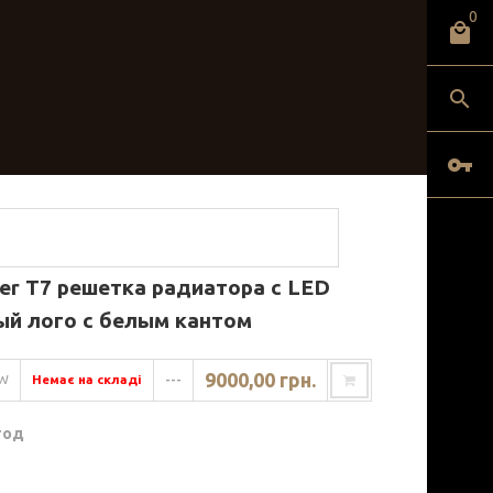
0
er T7 решетка радиатора с LED
ый лого с белым кантом
9000,00 грн.
BW
Немає на складі
---
год