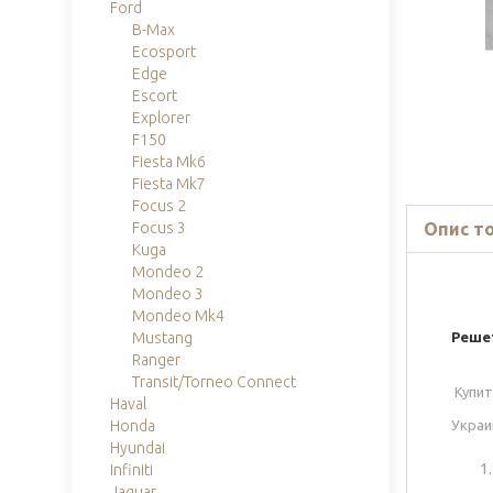
Ford
B-Max
Ecosport
Edge
Escort
Explorer
F150
Fiesta Mk6
Fiesta Mk7
Focus 2
Опис т
Focus 3
Kuga
Mondeo 2
Mondeo 3
Mondeo Mk4
Реше
Mustang
Ranger
Transit/Torneo Connect
Купит
Haval
Украи
Honda
Hyundai
Infiniti
Jaguar