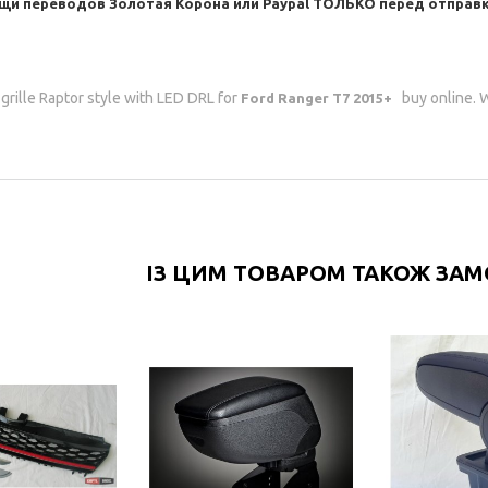
и переводов Золотая Корона или Paypal ТОЛЬКО перед отправк
grille Raptor style with LED DRL for
buy online. W
Ford Ranger T7 2015+
ІЗ ЦИМ ТОВАРОМ ТАКОЖ ЗА