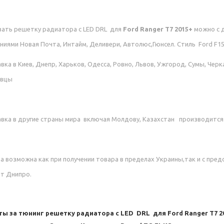
ать р
ешетку радиатора с LED DRL
для
Ford Ranger T7 2015+
можно с 
ниями Новая Почта, Интайм, Деливери, Автолюс,Гюнсел. Стиль Ford F15
вка в Киев, Днепр, Харьков, Одесса, Ровно, Львов, Ужгород, Сумы, Черк
овцы
вка в другие страны мира включая Молдову, Казахстан производится 
а возможна как при получении товара в пределах Украины,так и с пред
т Днипро.
ты за тюнинг
р
ешетку радиатора с LED DRL
для
Ford Ranger T7 2