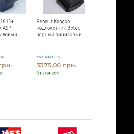
 2015+
Renault Kangoo
Mitsubishi Paje
к ASP
подлокотник Botec
оптика задняя
иловый
черный виниловый
красная стиль 
-NL
Код: 64432LB
Код: YAB-PJ-0180B
грн.
3375,00 грн.
14400,00 
ді
В наявності
Немає на складі