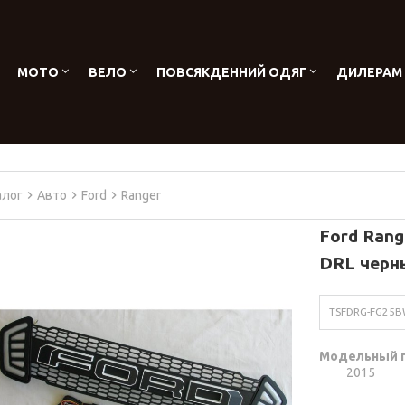
МОТО
ВЕЛО
ПОВСЯКДЕННИЙ ОДЯГ
ДИЛЕРАМ
алог
Авто
Ford
Ranger
Ford Rang
DRL черн
TSFDRG-FG25
Модельный 
2015