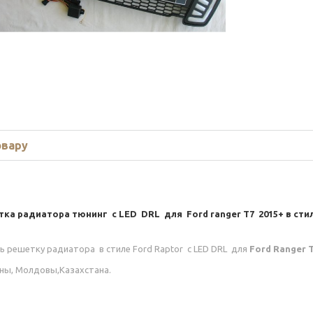
овару
тка радиатора тюнинг с LED DRL
для
Ford ranger T7 2015+ в сти
ь р
ешетку радиатора в стиле Ford Raptor с LED DRL
для
Ford Ranger T
ны, Молдовы,Казахстана.