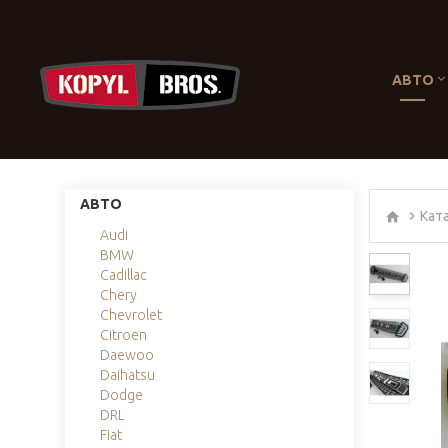
АВТО
АВТО
Кат
Audi
BMW
Cadillac
Chery
Chevrolet
Citroen
Daewoo
Daihatsu
Dodge
DRL
Fiat