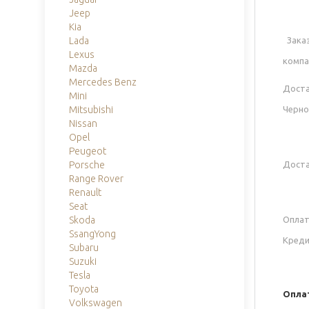
Jeep
Kia
Заказ
Lada
Lexus
компа
Mazda
Mercedes Benz
Доста
Mini
Черн
Mitsubishi
Nissan
Opel
Peugeot
Доста
Porsche
Range Rover
Renault
Seat
Оплат
Skoda
SsangYong
Креди
Subaru
Suzuki
Tesla
Toyota
Опла
Volkswagen