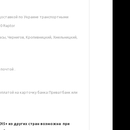
доставкой по Украине транспортными
0 Raptor
асы, Чернигов, Кропивницкий, Хмельницкий,
почтой .
оплатой на карточку банка Приватбанк или
015+
из других стран возможна при