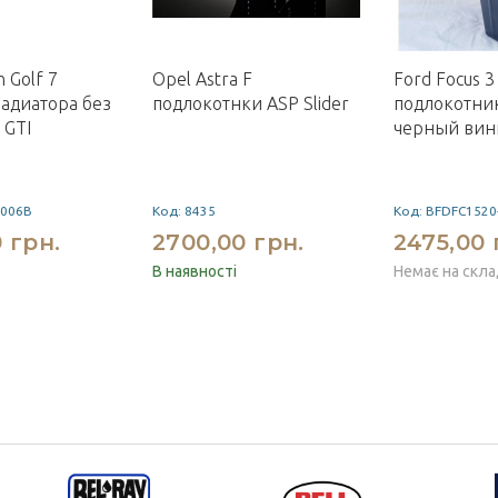
 Golf 7
Opel Astra F
Ford Focus 3
адиатора без
подлокотнки ASP Slider
подлокотни
 GTI
черный вин
-006B
Код: 8435
Код: BFDFC1520
 грн.
2700,00 грн.
2475,00 
В наявності
Немає на скла