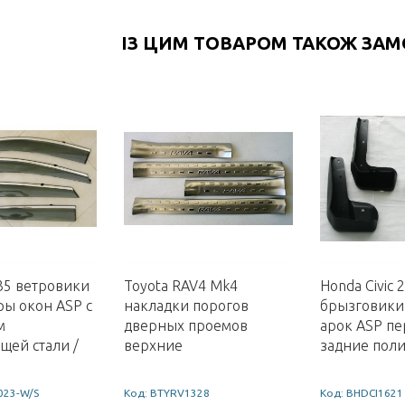
ІЗ ЦИМ ТОВАРОМ ТАКОЖ ЗА
X35 ветровики
Toyota RAV4 Mk4
Honda Civic 
ы окон ASP с
накладки порогов
брызговики
м
дверных проемов
арок ASP пе
ей стали /
верхние
задние пол
023-W/S
Код: BTYRV1328
Код: BHDCI1621