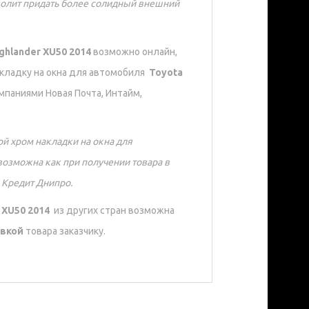
олит придать более солидный внешний
ghlander XU50 2014
возможно онлайн,
акладку на окна для автомобиля
Toyota
мпаниями Новая Почта, Интайм,
й хром накладки на окна для
возможна как при получении товара в
 Кредит Днипро.
 XU50 2014
из других стран возможна
авкой
товара заказчику.