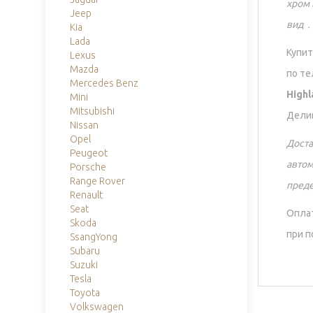
хром 
Jeep
вид .
Kia
Lada
Купит
Lexus
Mazda
по те
Mercedes Benz
Highl
Mini
Mitsubishi
Делив
Nissan
Opel
Доста
Peugeot
авто
Porsche
Range Rover
преде
Renault
Seat
Оплат
Skoda
при 
SsangYong
Subaru
Suzuki
Tesla
Toyota
Volkswagen