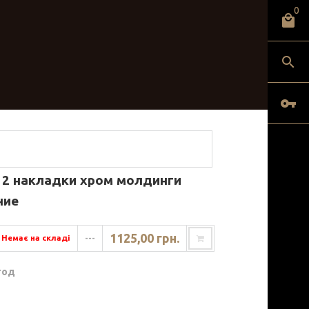
0
a 2 накладки хром молдинги
ние
1125,00 грн.
Немає на складі
---
год