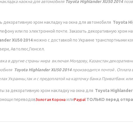
накладка наокна для автомобиля
Toyota Highlander XU50 2014
позв
ь декоративную хром накладку на окна для автомобиля
Toyota Hi
лефону или по электронной почте. Заказать декоративную хром н
ander XU50 2014
можно с доставкой по Украине транспортными ко
ери, Автолюс,Гюнсел.
вка в другие страны мира включая Молдову, Казахстан декоративно
мобиля
Toyota Highlander XU50 2014
производится почтой . Оплата 
лах Украины,так и с предоплатой на карточку банка Приватбанк или
ы за декоративную хром накладку на окна для
Toyota Highlander
помощи переводов
или
ТОЛЬКО перед отпр
Золотая Корона
Paypal