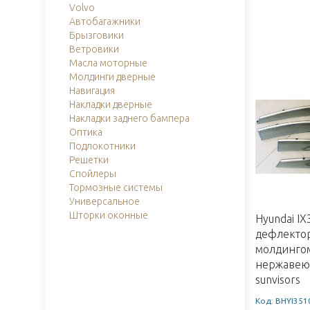
Volvo
Автобагажники
Брызговики
Ветровики
Масла моторные
Молдинги дверные
Навигация
Накладки дверные
Накладки заднего бампера
Оптика
Подлокотники
Решетки
Спойлеры
Тормозные системы
Универсальное
Шторки оконные
Hyundai I
дефлектор
молдинго
нержавеющ
sunvisors
Код: BHYI351