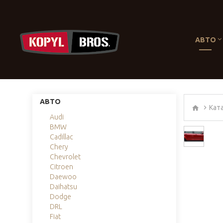
АВТО
АВТО
Кат
Audi
BMW
Cadillac
Chery
Chevrolet
Citroen
Daewoo
Daihatsu
Dodge
DRL
Fiat