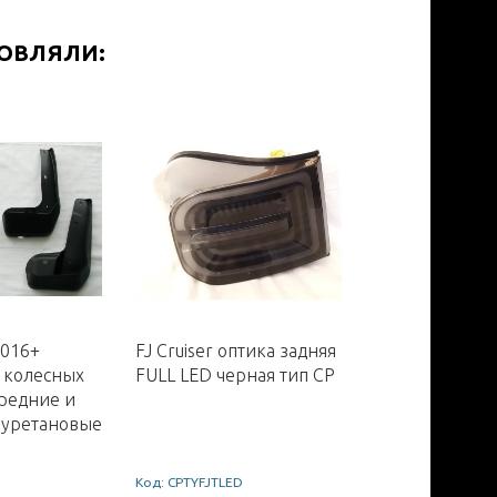
МОВЛЯЛИ:
2016+
FJ Cruiser оптика задняя
Jeep Wrangler
 колесных
FULL LED черная тип CP
оптика передн
редние и
черная
иуретановые
Код: CPTYFJTLED
Код: WJ1020-0657-