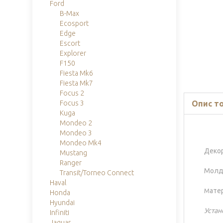
Ford
B-Max
Ecosport
Edge
Escort
Explorer
F150
Fiesta Mk6
Fiesta Mk7
Focus 2
Опис т
Focus 3
Kuga
Mondeo 2
Mondeo 3
Mondeo Mk4
Декор
Mustang
Ranger
Молди
Transit/Torneo Connect
Haval
ате
М
Honda
Hyundai
Устан
Infiniti
Jaguar