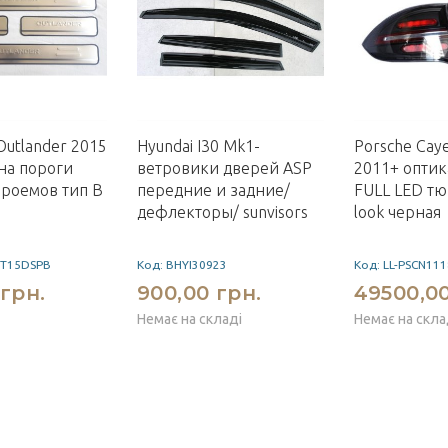
 Outlander 2015
Hyundai I30 Mk1-
Porsche Cay
на пороги
ветровики дверей ASP
2011+ оптик
роемов тип B
передние и задние/
FULL LED тю
дефлекторы/ sunvisors
look черная
T15DSPB
Код: BHYI30923
Код: LL-PSCN11
 грн.
900,00 грн.
49500,00
Немає на складі
Немає на скла