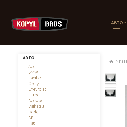
АВТО
АВТО
Кат
Audi
BMW
Cadillac
Chery
Chevrolet
Citroen
Daewoo
Daihatsu
Dodge
DRL
Fiat