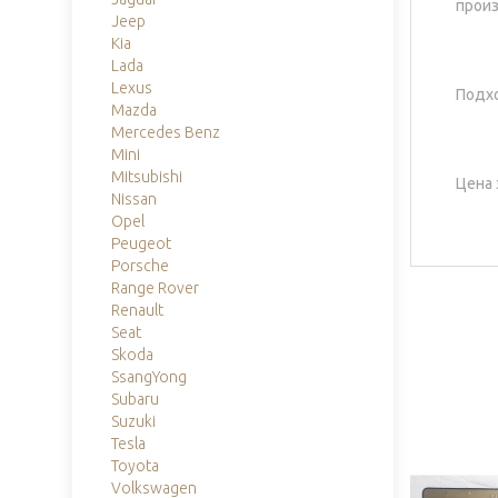
произ
Jeep
Kia
Lada
Lexus
Подхо
Mazda
Mercedes Benz
Mini
Mitsubishi
Цена 
Nissan
Opel
Peugeot
Porsche
Range Rover
Renault
Seat
Skoda
SsangYong
Subaru
Suzuki
Tesla
Toyota
Volkswagen