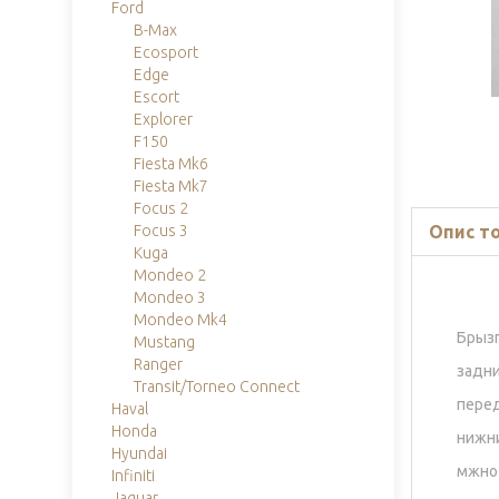
Ford
B-Max
Ecosport
Edge
Escort
Explorer
F150
Fiesta Mk6
Fiesta Mk7
Focus 2
Опис т
Focus 3
Kuga
Mondeo 2
Mondeo 3
Mondeo Mk4
Брыз
Mustang
Ranger
задн
Transit/Torneo Connect
пере
Haval
Honda
нижни
Hyundai
мжно
Infiniti
Jaguar