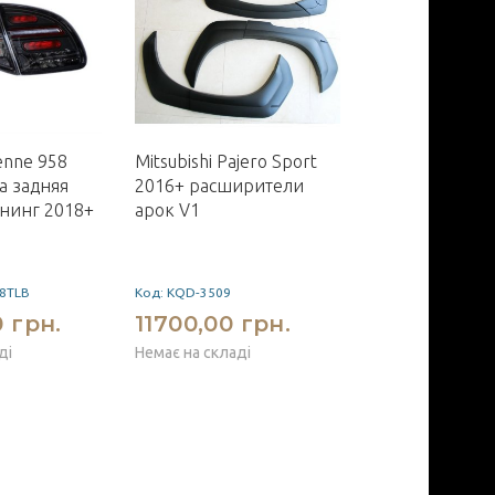
enne 958
Mitsubishi Pajero Sport
VW Polo 9N
а задняя
2016+ расширители
подлокотник 
нинг 2018+
арок V1
виниловый
18TLB
Код: KQD-3509
Код: BVWPL3H20-L
 грн.
11700,00 грн.
2250,00 г
ді
Немає на складі
Немає на складі