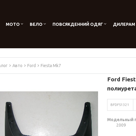
МОТО
ВЕЛО
ПОВСЯКДЕННИЙ ОДЯГ
ДИЛЕРАМ
алог
Авто
Ford
Fiesta Mk7
Ford Fies
полиурет
BFDFS1321
Модельный 
2009