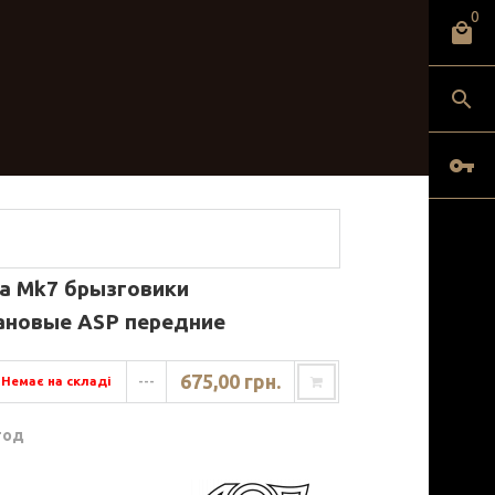
0
ta Mk7 брызговики
ановые ASP передние
675,00 грн.
Немає на складі
---
год