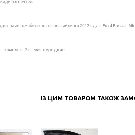
водится почтой.
дят на автомобили после рестайлинга 2012+ для
Ford Fiesta Mk
за комплект 2 штуки-
передние
ІЗ ЦИМ ТОВАРОМ ТАКОЖ ЗА