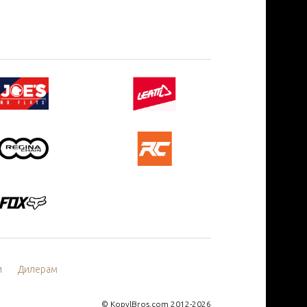
и
Дилерам
©
KopylBros.com
2012-2026