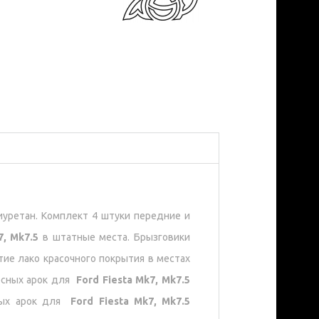
уретан. Комплект 4 штуки передние и
7, Mk7.5
в штатные места. Брызговики
е лако красочного покрытия в местах
есных арок для
Ford Fiesta Mk7, Mk7.5
ных арок для
Ford Fiesta Mk7, Mk7.5