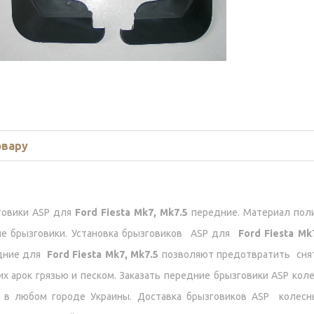
овару
говики ASP для
Ford Fiesta Mk7, Mk7.5
передние. Материал поли
ие брызговики. Установка брызговиков ASP для
Ford Fiesta Mk
дние для
Ford Fiesta Mk7, Mk7.5
позволяют предотвратить сняти
х арок грязью и песком. Заказать передние брызговики ASP кол
 в любом городе Украины. Доставка брызговиков ASP колес