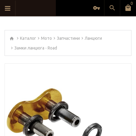
0
Каталог
Мото
Запчастини
Ланцюги
Замки ланцюга - Road