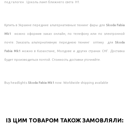
под галоген . Цоколь ламп ближнего света Н1.
Купить в Украине передние альтернативные тюнинг фары для
Skoda Fabia
Mk1
можно оформив заказ онлайн, по телефону или по электронной
почте. Заказать альтернативную переднюю тюнинг оптику для
Skoda
Fabia Mk1
можно в Казахстане, Молдове и других странах СНГ. Доставка
будет производиться почтой. Стоимость доставки уточняйте.
Buy headlights
Skoda Fabia Mk1
now. Worldwide shipping available
ІЗ ЦИМ ТОВАРОМ ТАКОЖ ЗАМОВЛЯЛИ: