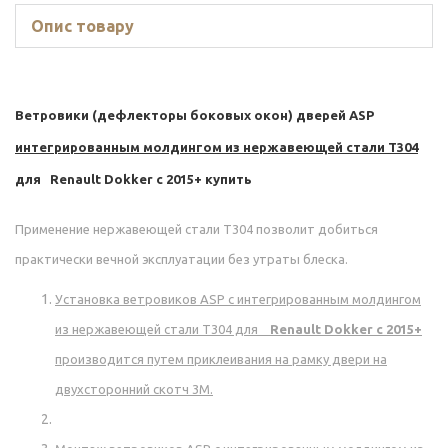
Опис товару
Ветровики (дефлекторы боковых окон) дверей ASP
интегрированным молдингом из нержавеющей стали Т304
для
Renault Dokker c 2015+ купить
Применение нержавеющей стали Т304 позволит добиться
практически вечной эксплуатации без утраты блеска.
Установка ветровиков ASP с
интегрированным молдингом
из нержавеющей стали Т304 для
Renault Dokker c 2015+
производится путем приклеивания на рамку двери на
двухсторонний скотч 3М.