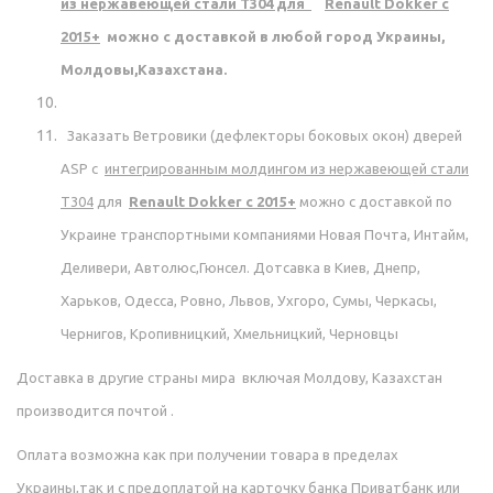
из нержавеющей стали Т304
для
Renault Dokker c
2015+
можно с доставкой в любой город Украины,
Молдовы,Казахстана.
Заказать
Ветровики (дефлекторы боковых окон) дверей
ASP с
интегрированным молдингом из нержавеющей стали
Т304
для
Renault Dokker c 2015+
можно с доставкой по
Украине транспортными компаниями Новая Почта, Интайм,
Деливери, Автолюс,Гюнсел. Дотсавка в Киев, Днепр,
Харьков, Одесса, Ровно, Львов, Ухгоро, Сумы, Черкасы,
Чернигов, Кропивницкий, Хмельницкий, Черновцы
Доставка в другие страны мира включая Молдову, Казахстан
производится почтой .
Оплата возможна как при получении товара в пределах
Украины,так и с предоплатой на карточку банка Приватбанк или