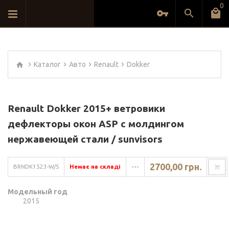
0
Каталог
Авто
Renault
Dokker
Renault Dokker 2015+ ветровики
дефлекторы окон ASP с молдингом
нержавеющей стали / sunvisors
2700,00 грн.
BRNDK1523-W/S
Немає на складі
---
Модельный год
2015