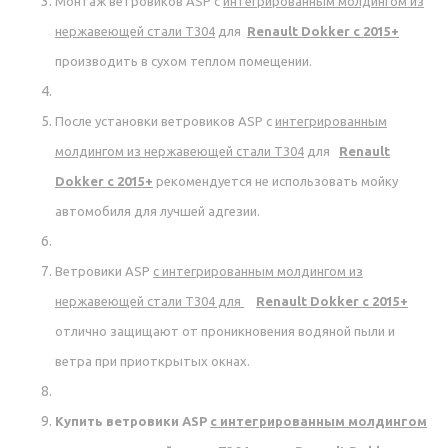
Монтаж ветровиков ASP с
интегрированным молдингом из
нержавеющей стали Т304
для
Renault Dokker c 2015+
производить в сухом теплом помещении.
После установки ветровиков ASP с
интегрированным
молдингом из нержавеющей стали Т304
для
Renault
Dokker c 2015+
рекомендуется не использовать мойку
автомобиля для лучшей адгезии.
Ветровики ASP
с
интегрированным молдингом из
нержавеющей стали Т304
для
Renault Dokker c 2015+
отлично защищают от проникновения водяной пыли и
ветра при приоткрытых окнах.
Купить ветровики ASP
с
интегрированным молдингом