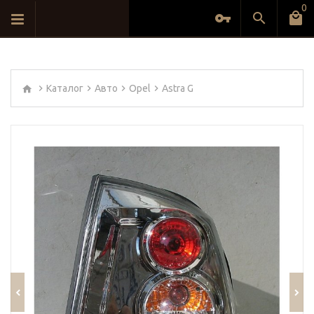
0
Каталог
Авто
Opel
Astra G