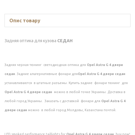
Опис товару
Задняя оптика для кузова
СЕДАН
Задняя черная тюнинг светодиодная оптика для
Opel Astra G 4 двери
седан
. Задние альтернативные фонари для
Opel Astra G 4 двери седан
устанавливаются в штатные разъемы. Купить задние фонари тюнинг для
Opel Astra G 4 двери седан
можно в любой точке Украины. Доставка в
любой город Украины. Заказать с доставкой фонари для
Opel Astra G 4
двери седан
можно в любой город Молдовы, Казахстана почтой.
LED smoked performance taillights for
Opel Astra G 4 двери седан
buy now!