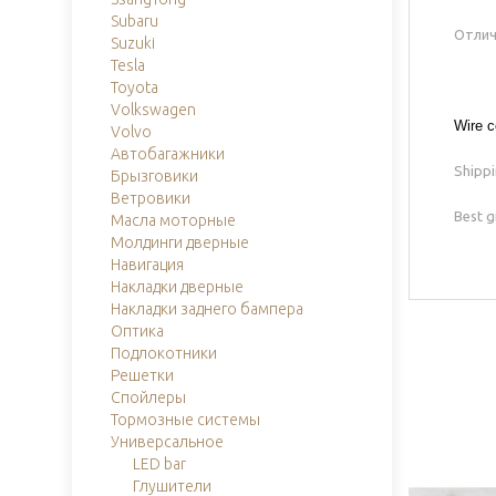
Subaru
Отлич
Suzuki
Tesla
Toyota
Volkswagen
Wire c
Volvo
Автобагажники
Shippi
Брызговики
Ветровики
Best g
Масла моторные
Молдинги дверные
Навигация
Накладки дверные
Накладки заднего бампера
Оптика
Подлокотники
Решетки
Спойлеры
Тормозные системы
Универсальное
LED bar
Глушители