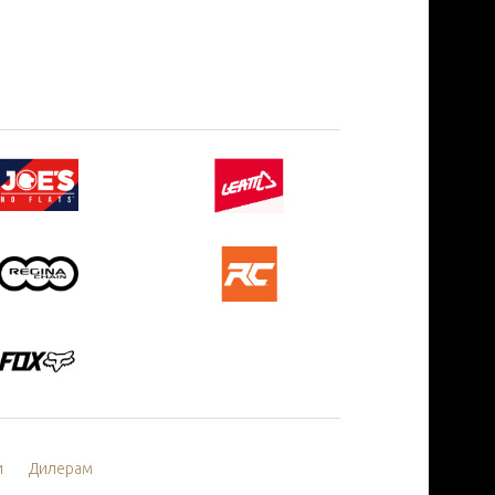
и
Дилерам