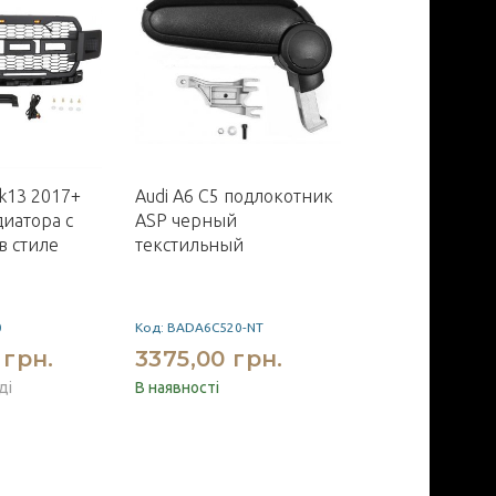
k13 2017+
Audi A6 C5 подлокотник
Hyundai Sonata
иатора с
ASP черный
оптика задняя
в стиле
текстильный
LED стиль BW
0
Код: BADA6C520-NT
Код: BW020R
 грн.
3375,00 грн.
12600,00 
ді
В наявності
Немає на складі