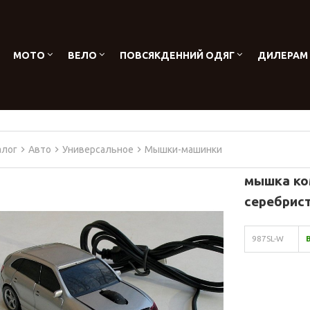
МОТО
ВЕЛО
ПОВСЯКДЕННИЙ ОДЯГ
ДИЛЕРАМ
алог
Авто
Универсальное
Мышки-машинки
мышка ко
серебрис
987SL-W