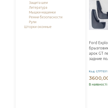
Защита шеи
Литература
Мышки-машинки
Ремни безопасности
Рули
Шторки оконные
Ford Expl
брызгови
арок GT п
задние п
Код: GTFT031
3600,0
В наявності