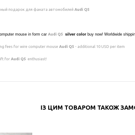
ный подарок для фаната автомобилей
Audi Q5
omputer mouse in form car
Audi Q5
silver
color
buy now! Worldwide shippin
ng fees for wire computer mouse
Audi Q5
- additional 10 USD per item
ift for
Audi Q5
enthusiast!
ІЗ ЦИМ ТОВАРОМ ТАКОЖ ЗА