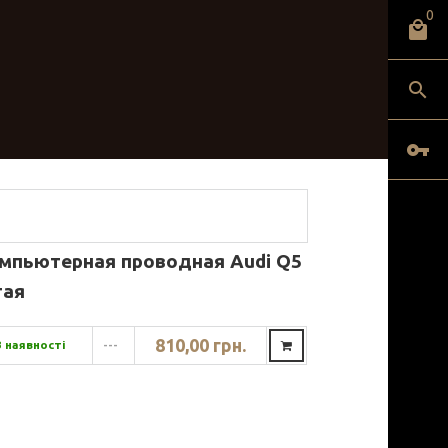
0
мпьютерная проводная Audi Q5
тая
810,00 грн.
В наявності
---