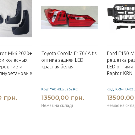
orer Mk6 2020+
Toyota Corolla E170/ Altis
Ford F150 M
ки колесных
оптика задняя LED
решетка рад
ередние и
красная белая
LED огнями 
олиуретановые
Raptor KRN
Код: YAB-KLL-0252RC
Код: KRN-FD-02
0 грн.
13500,00 грн.
13500,00
Немає на складі
Немає на скла