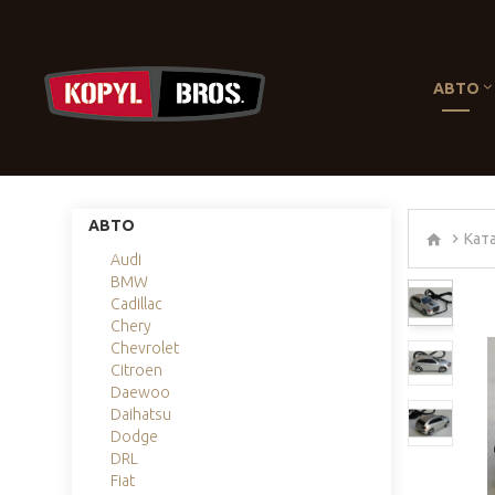
АВТО
АВТО
Кат
Audi
BMW
Cadillac
Chery
Chevrolet
Citroen
Daewoo
Daihatsu
Dodge
DRL
Fiat