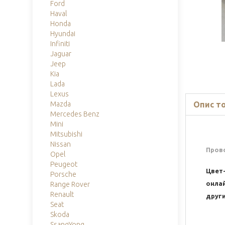
Ford
Haval
Honda
Hyundai
Infiniti
Jaguar
Jeep
Kia
Lada
Lexus
Опис т
Mazda
Mercedes Benz
Mini
Mitsubishi
Nissan
Пров
Opel
Peugeot
Цвет
Porsche
онла
Range Rover
Renault
други
Seat
Skoda
SsangYong