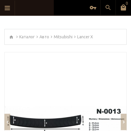
0
Каталог
Авто
Mitsubishi
Lancer X