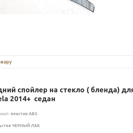
овару
дний спойлер на стекло ( бленда) д
ela 2014+ седан
риал-
пластик ABS
.
ытие ЧЕРНЫЙ ЛАК