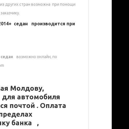
из других стран возможна при помощи
 заказчику.
 2014+ седан производится при
+ седан
возможно онлайн, по
om
ая Молдову,
о для автомобиля
ся почтой . Оплата
 пределах
чку банка ,