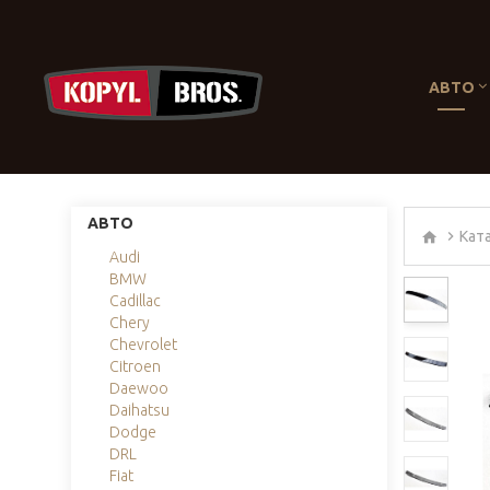
АВТО
АВТО
Кат
Audi
BMW
Cadillac
Chery
Chevrolet
Citroen
Daewoo
Daihatsu
Dodge
DRL
Fiat