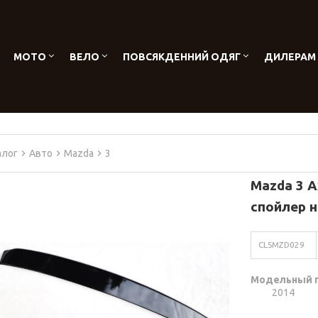
МОТО
ВЕЛО
ПОВСЯКДЕННИЙ ОДЯГ
ДИЛЕРАМ
алог
Авто
Mazda
3
Mazda 3 A
спойлер н
CLSMZD029
Модельный 
2014