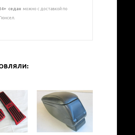
014+ седан
можно с доставкой по
Гюнсел.
МОВЛЯЛИ: