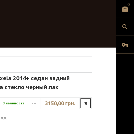
0
xela 2014+ седан задний
а стекло черный лак
3150,00 грн.
В наявності
---
год