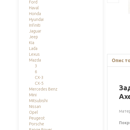
Ford
Haval
Honda
Hyundai
Infiniti
Jaguar
Jeep
Kia
Lada
Lexus
Опис т
Mazda
3
6
CX-3
CX-5
За
Mercedes Benz
Ax
Mini
Mitsubishi
Nissan
ате
М
Opel
Peugeot
Покр
Porsche
Range Rover