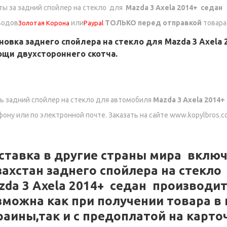
ы за задний спойлер на стекло для
Mazda 3 Axela 2014+ седан
водов
или
ТОЛЬКО перед отправкой
товара
Золотая Корона
Paypal
новка заднего спойлера на стекло для Mazda 3 Axela
щи двухстороннего скотча.
ь задний спойлер на стекло для автомобиля
Mazda 3 Axela 2014
ону или по электронной почте. Заказать на сайте www.kopylbros.c
ставка в другие страны мира включ
захстан
заднего спойлера на стекл
zda 3 Axela 2014+ седан
производит
зможна как при получении товара в
раины,так и с предоплатой на карто