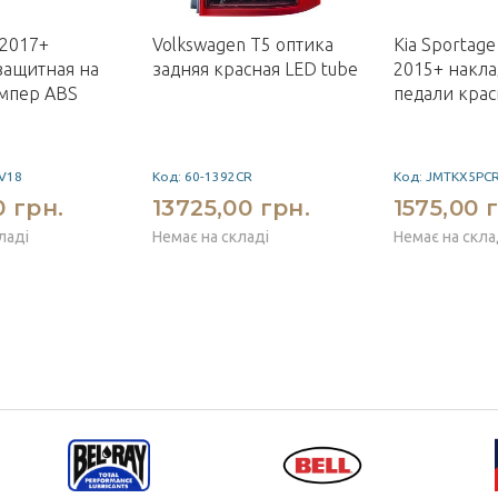
 2017+
Volkswagen T5 оптика
Kia Sportag
защитная на
задняя красная LED tube
2015+ накла
мпер ABS
педали кра
V18
Код: 60-1392CR
Код: JMTKX5PC
0 грн.
13725,00 грн.
1575,00 
ладі
Немає на складі
Немає на скла