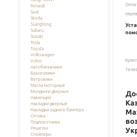
Оплат
Renault
Seat
пере
Skoda
SsangYong
Уста
Subaru
помо
Suzuki
Tesla
Toyota
Volkswagen
Купит
Volvo
Автобагажники
телеф
Брызговики
Ветровики
Масла моторные
Молдинги дверные
До
Навигация
Ка
Накладки дверные
Накладки заднего бампера
Ma
Оптика
во
Подлокотники
Решетки
Ук
Спойлеры