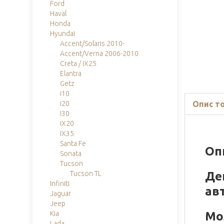
Ford
Haval
Honda
Hyundai
Accent/Solaris 2010-
Accent/Verna 2006-2010
Creta / IX25
Elantra
Getz
i10
Опис т
i20
I30
IX20
IX35
Santa Fe
Оп
Sonata
Tucson
Де
Tucson TL
Infiniti
ав
Jaguar
Jeep
Мо
Kia
Lada