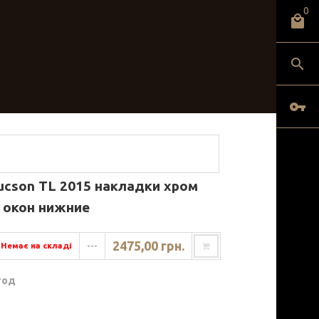
0
ucson TL 2015 накладки хром
 окон нижние
2475,00 грн.
Немає на складі
---
год