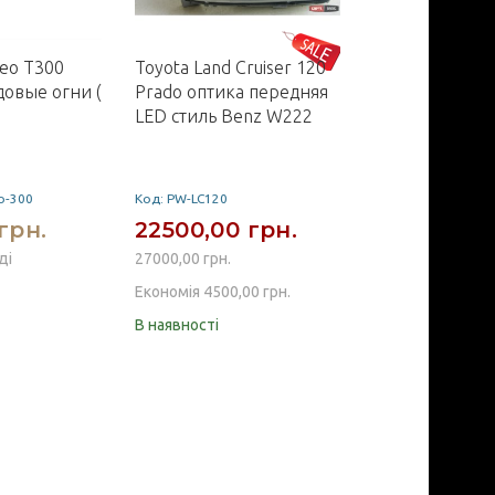
veo T300
Toyota Land Сruiser 120
Renault Scenic 
овые огни (
Prado оптика передняя
подлокотник 
LED стиль Benz W222
черный вини
o-300
Код: PW-LC120
Код: 64268LB
грн.
22500,00 грн.
3825,00 г
ді
27000,00 грн.
Немає на складі
Економія 4500,00 грн.
В наявності