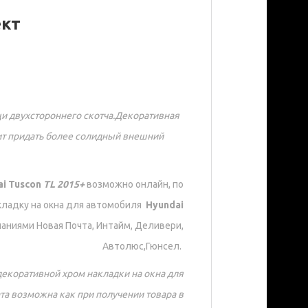
ект
и двухстороннего скотча.Декоративная
т придать более солидный внешний
ai Tuscon
TL 2015+
возможно онлайн, по
кладку на окна для автомобиля
Hyundai
аниями Новая Почта, Интайм, Деливери,
Автолюс,Гюнсел.
декоративной хром накладки на окна для
та возможна как при получении товара в