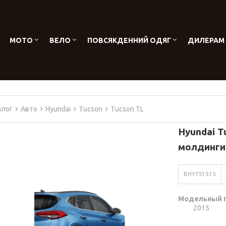
МОТО
ВЕЛО
ПОВСЯКДЕННИЙ ОДЯГ
ДИЛЕРАМ
алог
Авто
Hyundai
Tucson
Tucson TL
Hyundai T
молдинги
BHYTS1515
Модельный 
2015