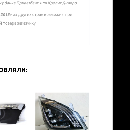
ку банка Приватбанк или Кредит Днипро.
 2015+
из других стран возможна при
ой
товара заказчику.
МОВЛЯЛИ: