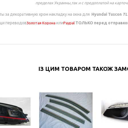
пределах Украины,так и с предоплатой на карточ
ы за декоративную хром накладку на окна для
Hyundai Tuscon
TL
щи переводов
или
ТОЛЬКО перед отправк
Золотая Корона
Paypal
ІЗ ЦИМ ТОВАРОМ ТАКОЖ ЗА