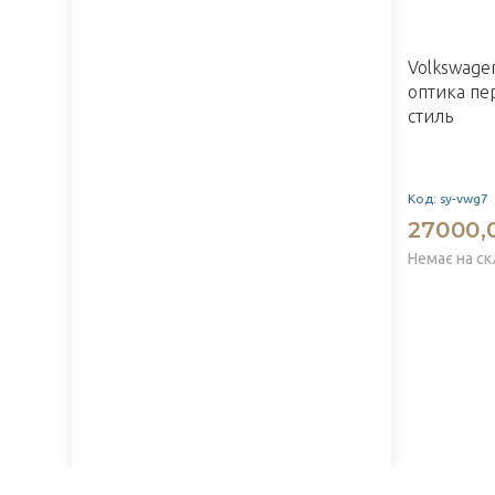
Volkswagen
оптика пе
стиль
Код: sy-vwg7
27000,
Немає на ск