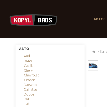
АВТО
АВТО
Кат
Audi
BMW
Cadillac
Chery
Chevrolet
Citroen
Daewoo
Daihatsu
Dodge
DRL
Fiat