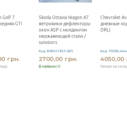
 Golf 7
Skoda Octavia Wagon A7
Chevrolet A
редняя GTI
ветровики дефлекторы
дневные ход
окон ASP с молдингом
DRL)
нержавеющей стали /
sunvisors
Код: BSKOC1823-W/S
Код: TXDRL-Ave
00 грн.
2700,00 грн.
4050,00 
ладі
В наявності
Немає на скла