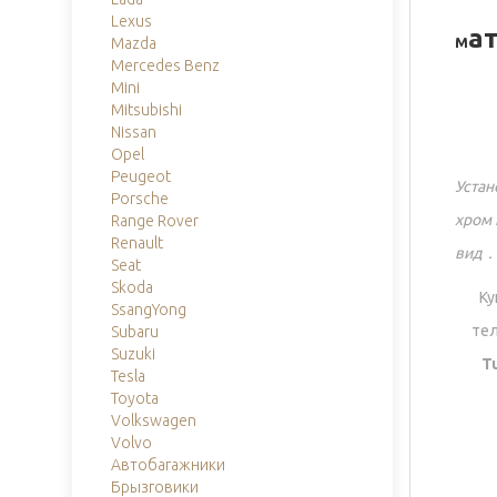
Lexus
а
М
Mazda
Mercedes Benz
Mini
Mitsubishi
Nissan
Opel
Peugeot
Устан
Porsche
хром 
Range Rover
Renault
вид .
Seat
Skoda
Ку
SsangYong
тел
Subaru
Suzuki
T
Tesla
Toyota
Volkswagen
Volvo
Автобагажники
Брызговики