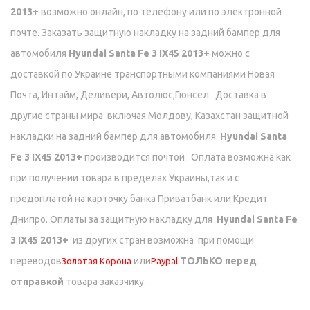
2013+
возможно онлайн, по телефону или по электронной
почте. Заказать защитную накладку на задний бампер для
автомобиля
Hyundai Santa Fe 3 IX45 2013+
можно с
доставкой по Украине транспортными компаниями Новая
Почта, Интайм, Деливери, Автолюс,Гюнсел.
Доставка в
другие страны мира включая Молдову, Казахстан
защитной
накладки на задний бампер для автомобиля
Hyundai Santa
Fe 3 IX45 2013+
производится почтой . Оплата возможна как
при получении товара в пределах Украины,так и с
предоплатой на карточку банка Приватбанк или Кредит
Днипро.
Оплаты за защитную накладку для
Hyundai Santa Fe
3 IX45 2013+
из других стран возможна при помощи
переводов
или
ТОЛЬКО перед
Золотая Корона
Paypal
отправкой
товара заказчику.