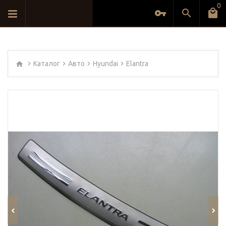
0
Каталог
Авто
Hyundai
Elantra