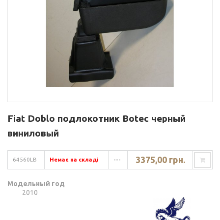
Fiat Doblo подлокотник Botec черный
виниловый
3375,00 грн.
64560LB
Немає на складі
---
Модельный год
2010