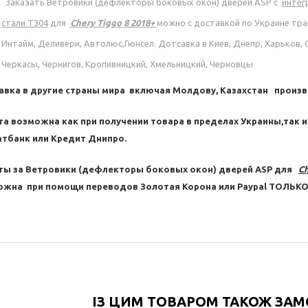
Заказать
Ветровики (дефлекторы боковых окон) дверей ASP с
интег
стали Т304
для
Chery Tiggo 8 2018+
можно с доставкой по Украине тр
Интайм, Деливери, Автолюс,Гюнсел. Дотсавка в Киев, Днепр, Харьков, О
Черкасы, Чернигов, Кропивницкий, Хмельницкий, Черновцы
вка в другие страны мира включая Молдову, Казахстан произв
а возможна как при получении товара в пределах Украины,так и
тбанк или Кредит Днипро.
ты за
Ветровики (дефлекторы боковых окон) дверей ASP для
Ch
жна при помощи переводов Золотая Корона или Paypal ТОЛЬКО 
ІЗ ЦИМ ТОВАРОМ ТАКОЖ ЗА