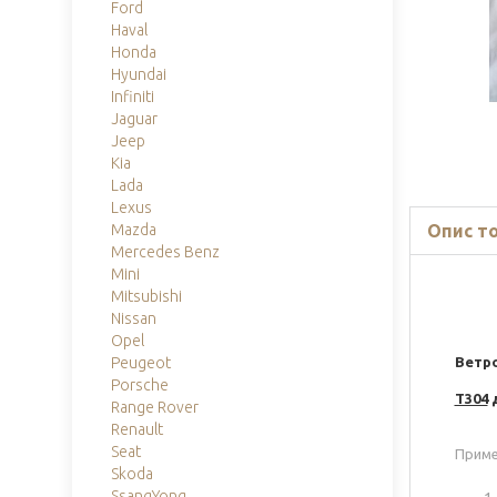
Ford
Haval
Honda
Hyundai
Infiniti
Jaguar
Jeep
Kia
Lada
Lexus
Опис т
Mazda
Mercedes Benz
Mini
Mitsubishi
Nissan
Opel
Ветр
Peugeot
Porsche
Т304
Range Rover
Renault
Seat
Приме
Skoda
SsangYong