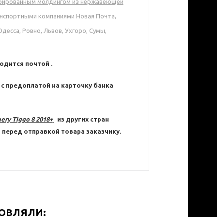
рированным молдингом из нержавеющей
анспортными компаниями Новая Почта,
десса, Ровно, Львов, Ухгоро, Сумы,
одится почтой .
 с предоплатой на карточку банка
ery Tiggo 8 2018+
из других стран
перед отправкой товара заказчику.
МОВЛЯЛИ: