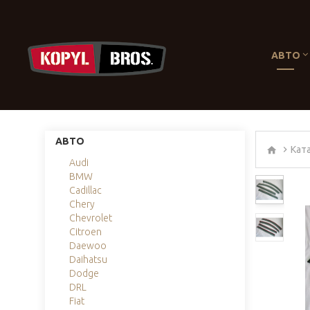
АВТО
АВТО
Кат
Audi
BMW
Cadillac
Chery
Chevrolet
Citroen
Daewoo
Daihatsu
Dodge
DRL
Fiat