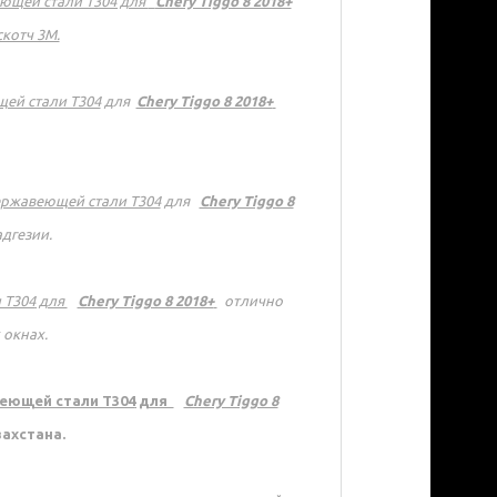
ющей стали Т304 для
Chery Tiggo 8 2018+
котч 3М.
ей стали Т304
для
Chery Tiggo 8 2018+
ржавеющей стали Т304
для
Chery Tiggo 8
дгезии.
 Т304
для
Chery Tiggo 8 2018+
отлично
окнах.
еющей стали Т304
для
Chery Tiggo 8
ахстана.