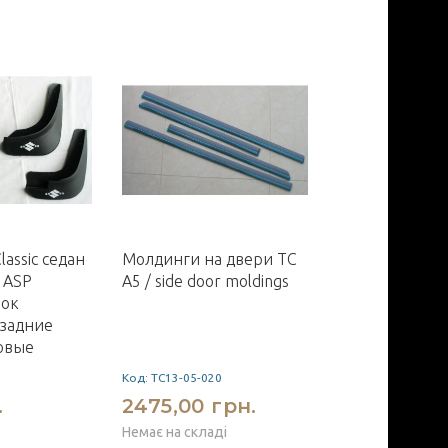
lassic седан
Молдинги на двери TC
Volkswagen Je
 ASP
A5 / side door moldings
оптика перед
рок
SY стиль B8
 задние
овые
Код: TC13-05-020
Код: SY-VWJT8
.
2475,00 грн.
22500,00 
Немає на складі
27000,00 грн.