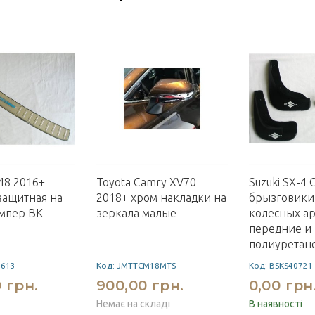
48 2016+
Toyota Camry XV70
Suzuki SX-4 C
защитная на
2018+ хром накладки на
брызговики
мпер BK
зеркала малые
колесных а
передние и
полиуретан
613
Код: JMTTCM18MTS
Код: BSKS40721
 грн.
900,00 грн.
0,00 грн
Немає на складі
В наявності