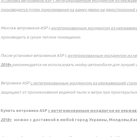
Установка ветровиков ASP с
интегрированным молдингом из нержаве
производится путем приклеивания на рамку двери на двухсторонний с
Монтаж ветровиков ASP с
интегрированным молдингом из нержавеющ
производить в сухом теплом помещении.
После установки ветровиков ASP с
интегрированным молдингом из не
2018+
рекомендуется не использовать мойку автомобиля для лучшей а
Ветровики ASP
с
интегрированным молдингом из нержавеющей стали
защищают от проникновения водяной пыли и ветра при приоткрытых 
Купить ветровики ASP
с
интегрированным молдингом из нержав
2018+
можно с доставкой в любой город Украины, Молдовы,Каз