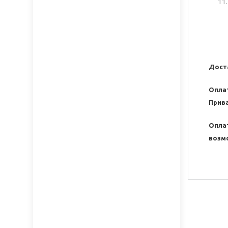
Доста
Оплат
Прива
Опла
возмо