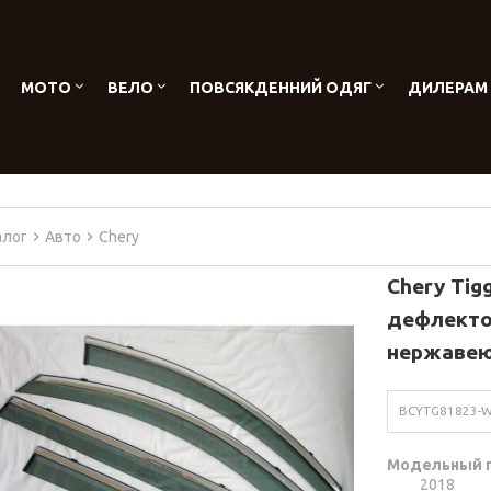
МОТО
ВЕЛО
ПОВСЯКДЕННИЙ ОДЯГ
ДИЛЕРАМ
алог
Авто
Chery
Chery Tig
дефлекто
нержавеющ
BCYTG81823-W
Модельный 
2018