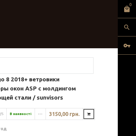
0
go 8 2018+ ветровики
ры окон ASP с молдингом
ей стали / sunvisors
3150,00 грн.
/S
В наявності
---
год