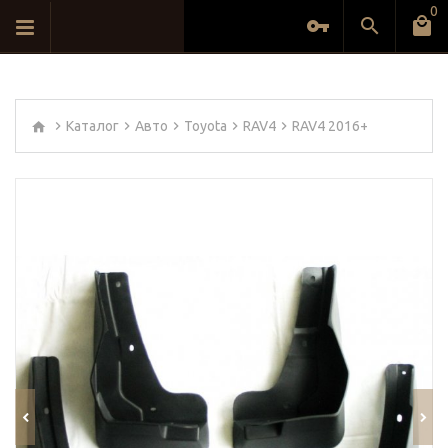
0
Каталог
Авто
Toyota
RAV4
RAV4 2016+