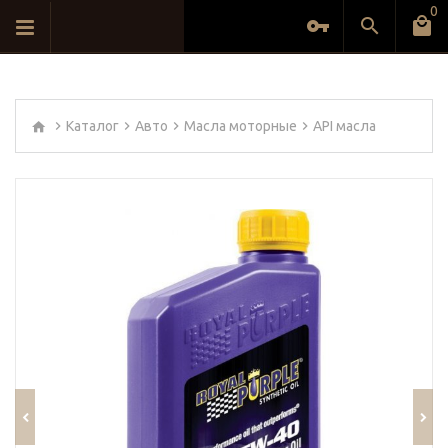
0
Каталог
Авто
Масла моторные
API масла