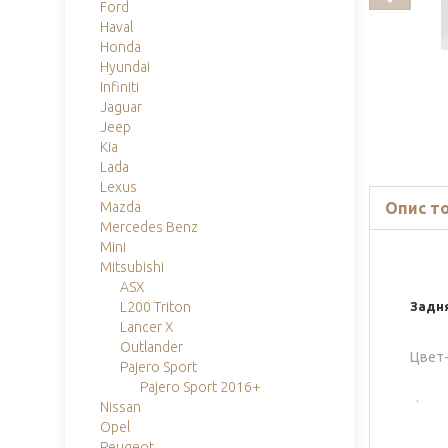
Ford
Haval
Honda
Hyundai
Infiniti
Jaguar
Jeep
Kia
Lada
Lexus
Опис т
Mazda
Mercedes Benz
Mini
Mitsubishi
ASX
Задн
L200 Triton
Lancer X
Outlander
Цвет
Pajero Sport
Pajero Sport 2016+
.
Nissan
Opel
Peugeot