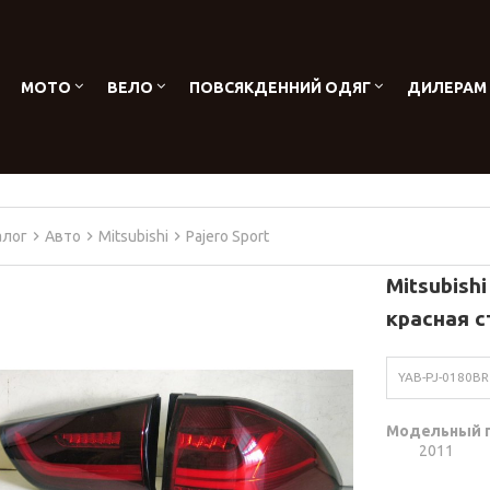
МОТО
ВЕЛО
ПОВСЯКДЕННИЙ ОДЯГ
ДИЛЕРАМ
алог
Авто
Mitsubishi
Pajero Sport
Mitsubish
красная с
YAB-PJ-0180BR
Модельный 
2011