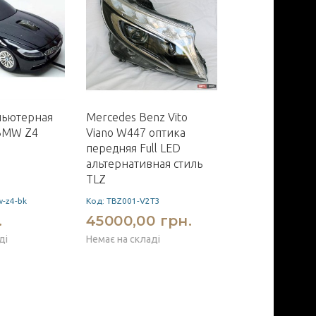
ьютерная
Mercedes Benz Vito
Audi A4 B8.5 2
BMW Z4
Viano W447 оптика
оптика передн
передняя Full LED
LED тюнинг ст
альтернативная стиль
SY Halogen
TLZ
-z4-bk
Код: TBZ001-V2T3
Код: SY-ADA413HL
.
45000,00 грн.
40500,00 
ді
Немає на складі
Немає на складі