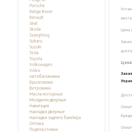
Porsche
Устан
Range Rover
Renault
места
Seat
Skoda
Цена 
SsangYong
Subaru
Заказ
Suzuki
доста
Tesla
Toyota
Цена
Volkswagen
Volvo
Зака
Автобагажники
Украи
Брызговики
Ветровики
Масла моторные
Доста
Молдинги дверные
Навигация
Оплат
Накладки дверные
Креди
Накладки заднего бампера
Оптика
Оплат
Подлокотники