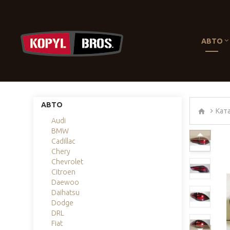
АВТО
АВТО
Кат
Audi
BMW
Cadillac
Chery
Chevrolet
Citroen
Daewoo
Daihatsu
Dodge
DRL
Fiat