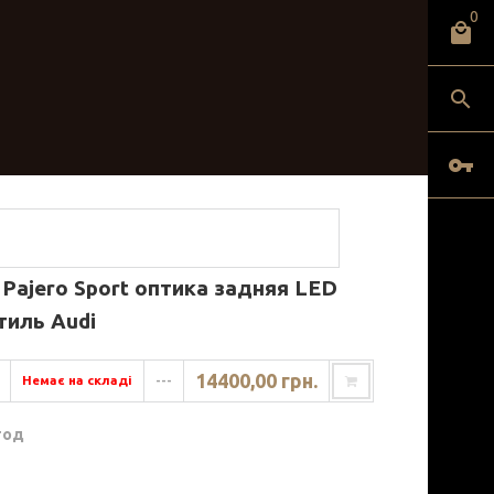
0
i Pajero Sport оптика задняя LED
тиль Audi
14400,00 грн.
Немає на складі
---
год