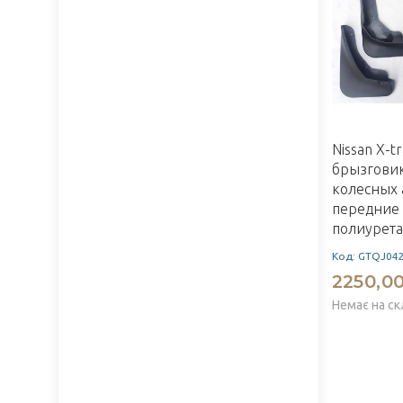
Nissan X-t
брызгови
колесных 
передние 
полиурет
Код: GTQJ04
2250,00
Немає на ск