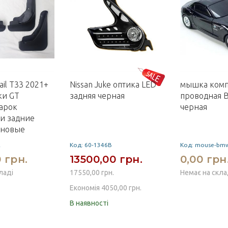
rail T33 2021+
Nissan Juke оптика LED
мышка комп
ки GT
задняя черная
проводная 
арок
черная
и задние
ановые
2
Код: 60-1346B
Код: mouse-bmw
 грн.
13500,00 грн.
0,00 грн
ладі
17550,00 грн.
Немає на скла
Економія 4050,00 грн.
В наявності