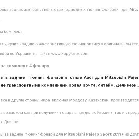
овка задних альтернативных светодиодных тюнинг фонарей для
Mitsu
.
за комплект.
ать, купить заднюю альтернативную тюнинг оптику в оригинальном ст
вкой по Украине на сайте www.kopylbros.com
 за комплект 4 фонаря
зать задние тюнинг фонари в стиле Audi
для
Mitsubishi Paje
не транспортными компаниями Новая Почта, Интайм, Деливери,
вка в другие страны мира включая Молдову, Казахстан производится 
а возможна как при получении товара в пределах Украины,так и с пред
т Днипро.
ы за
задние тюнинг фонари
для
Mitsubishi Pajero Sport 2011+
из дру