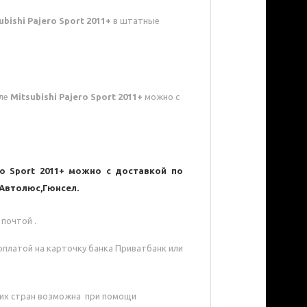
bishi Pajero Sport 2011+
в штатные
иле
Mitsubishi Pajero Sport 2011+
можно с
ro Sport 2011+
можно с доставкой по
 Автолюс,Гюнсел.
почтой .
оплатой на карточку банка Приватбанк или
гих стран возможна при помощи