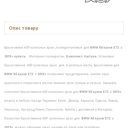
Опис товару
Брызговики ASP колесных арок ,полиуретановые для
BMW X6 кузов E72 с
2013+ купить
. Материал полиуретан.
Комплект 4 штуки.
Установка
брызговиков ASP колесных арок для
в штатные места. Брызговики для
BMW X6 кузов E72 с 2013+
позволяют предотвратить снятие лако
красочного покрытия в местах нижних арок грязью и песком. Заказать
комплект брызговиков ASP колесных арок для
BMW X6 кузов E72 с 2013+
можно в любом городе Украины- Киев , Днепр, Харьков, Одесса, Львов,
Черкассы, Ужгород,Ровно,Тернополь. Купить с доставкой в Молдову,
Казахстан брызговиков ASP колесных арок для
BMW X6 кузов E72 с
2013+
можно,оформив заказ онлайн,по email или телефону.